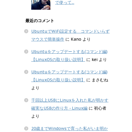
で使って...
最近のコメント
UbuntuでWiFi設定する コマンドいらず
マウスで簡単操作
に
Kano
より
Ubuntuをアップデートする(コマンド編)
【LinuxOSの取り扱い説明】
に
kei
より
Ubuntuをアップデートする(コマンド編)
【LinuxOSの取り扱い説明】
に
まさむね
より
千回以上USBにLinuxを入れた私が明かす
確実なUSBの作り方 - Linux編
に
初心者
より
20歳までWindowsで育った私がいま明か