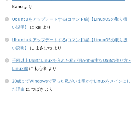
Kano
より
Ubuntuをアップデートする(コマンド編)【LinuxOSの取り扱
い説明】
に
kei
より
Ubuntuをアップデートする(コマンド編)【LinuxOSの取り扱
い説明】
に
まさむね
より
千回以上USBにLinuxを入れた私が明かす確実なUSBの作り方 -
Linux編
に
初心者
より
20歳までWindowsで育った私がいま明かすLinuxをメインにし
た理由
に
つばき
より