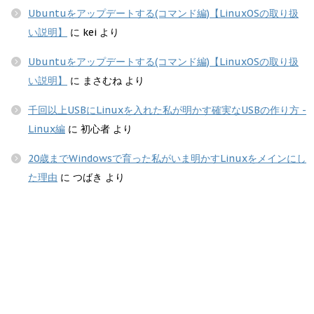
Ubuntuをアップデートする(コマンド編)【LinuxOSの取り扱
い説明】
に
kei
より
Ubuntuをアップデートする(コマンド編)【LinuxOSの取り扱
い説明】
に
まさむね
より
千回以上USBにLinuxを入れた私が明かす確実なUSBの作り方 -
Linux編
に
初心者
より
20歳までWindowsで育った私がいま明かすLinuxをメインにし
た理由
に
つばき
より