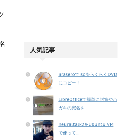
ツ
ー名
人気記事
BraseroでisoをらくらくDVD
にコピー！
LibreOfficeで簡単に封筒やハ
ガキの宛名を...
neuraltalk2をUbuntu VM
で使って...