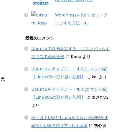
WordPressを5分でセットア
ップする方法：A...
最近のコメント
UbuntuでWiFi設定する コマンドいらず
マウスで簡単操作
に
Kano
より
Ubuntuをアップデートする(コマンド編)
【LinuxOSの取り扱い説明】
に
kei
より
しま
Ubuntuをアップデートする(コマンド編)
【LinuxOSの取り扱い説明】
に
まさむね
より
千回以上USBにLinuxを入れた私が明かす
確実なUSBの作り方 - Linux編
に
初心者