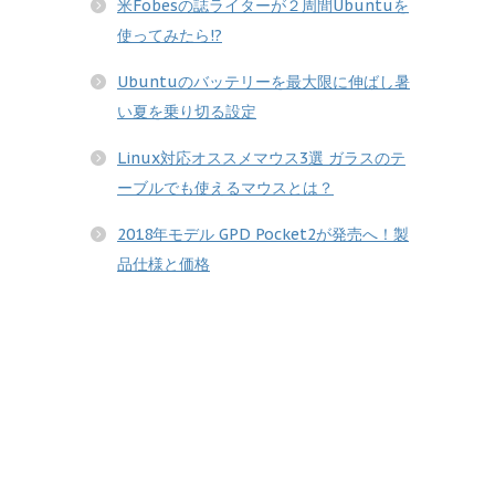
米Fobesの誌ライターが２周間Ubuntuを
使ってみたら!?
Ubuntuのバッテリーを最大限に伸ばし暑
い夏を乗り切る設定
Linux対応オススメマウス3選 ガラスのテ
ーブルでも使えるマウスとは？
2018年モデル GPD Pocket2が発売へ！製
品仕様と価格