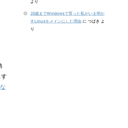
より
20歳までWindowsで育った私がいま明か
すLinuxをメインにした理由
に
つばき
よ
り
効
にす
な