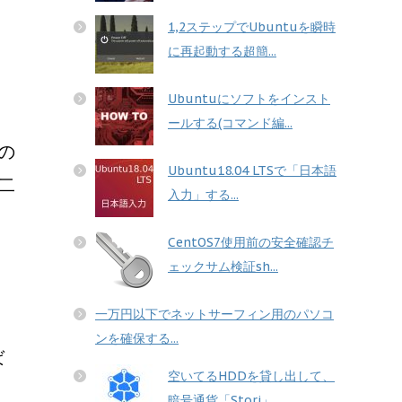
1,2ステップでUbuntuを瞬時
に再起動する超簡...
Ubuntuにソフトをインスト
ールする(コマンド編...
るの
Ubuntu18.04 LTSで「日本語
二
入力」する...
CentOS7使用前の安全確認チ
ェックサム検証sh...
一万円以下でネットサーフィン用のパソコ
ンを確保する...
ば
空いてるHDDを貸し出して、
暗号通貨「Storj」...