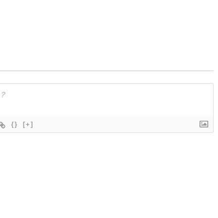
{}
[+]