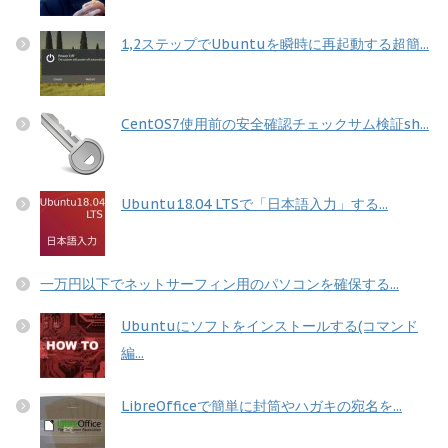
1,2ステップでUbuntuを瞬時に再起動する超簡...
CentOS7使用前の安全確認チェックサム検証sh...
Ubuntu18.04 LTSで「日本語入力」する...
一万円以下でネットサーフィン用のパソコンを確保する...
Ubuntuにソフトをインストールする(コマンド
編...
LibreOfficeで簡単に封筒やハガキの宛名を...