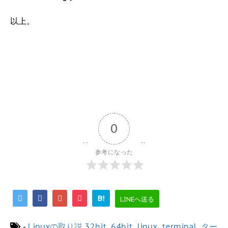
以上。
0
参考になった
B!
LINEへ送る
-
Linuxの取り説
32bit
,
64bit
,
linux
,
terminal
,
ター