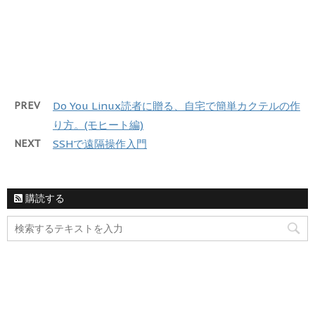
PREV
Do You Linux読者に贈る、自宅で簡単カクテルの作
り方。(モヒート編)
NEXT
SSHで遠隔操作入門
購読する