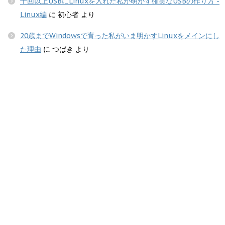
千回以上USBにLinuxを入れた私が明かす確実なUSBの作り方 -
Linux編
に
初心者
より
20歳までWindowsで育った私がいま明かすLinuxをメインにし
た理由
に
つばき
より