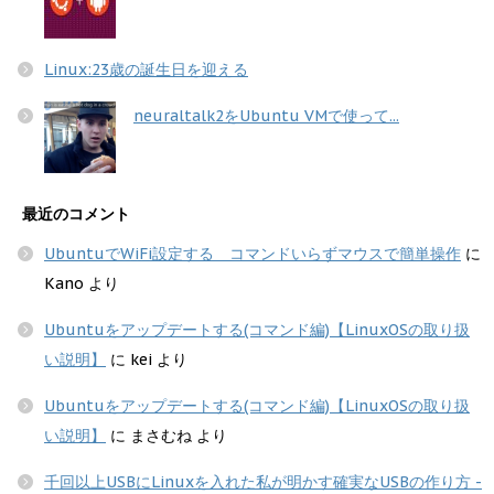
Linux:23歳の誕生日を迎える
neuraltalk2をUbuntu VMで使って...
最近のコメント
UbuntuでWiFi設定する コマンドいらずマウスで簡単操作
に
Kano
より
Ubuntuをアップデートする(コマンド編)【LinuxOSの取り扱
い説明】
に
kei
より
Ubuntuをアップデートする(コマンド編)【LinuxOSの取り扱
い説明】
に
まさむね
より
千回以上USBにLinuxを入れた私が明かす確実なUSBの作り方 -