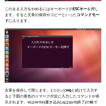
このまま入力をやめるにはキーボードの
ESCキー
を押し
ます。すると文章の保存やコピーといった
コマンドモー
ド
に入ります。
文章を保存して閉じます。:(コロン)
:wq
と続けて入力す
ると下図の黄色の☆マーク付近に入力したコマンドが表
示されます。wはwrite(書き込み),qはquit(終了)の略で