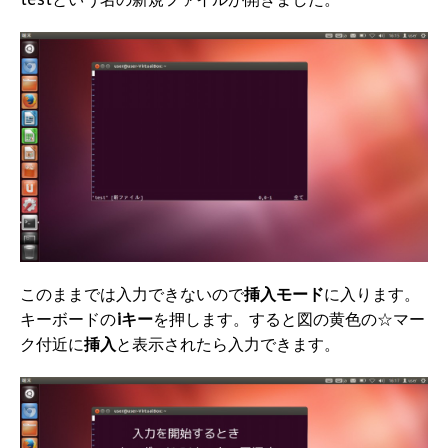
このままでは入力できないので
挿入モード
に入ります。
キーボードの
iキー
を押します。すると図の黄色の☆マー
ク付近に
挿入
と表示されたら入力できます。