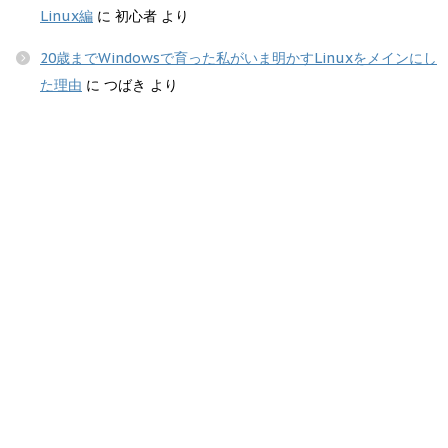
Linux編
に
初心者
より
20歳までWindowsで育った私がいま明かすLinuxをメインにし
た理由
に
つばき
より