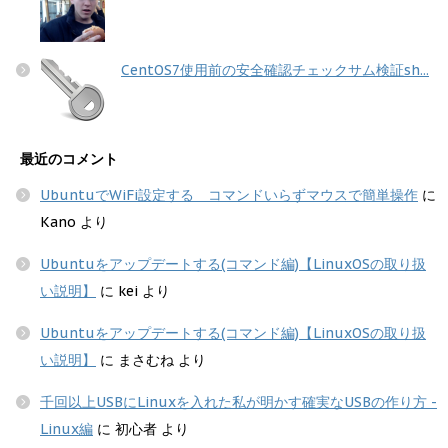
CentOS7使用前の安全確認チェックサム検証sh...
最近のコメント
UbuntuでWiFi設定する コマンドいらずマウスで簡単操作
に
Kano
より
Ubuntuをアップデートする(コマンド編)【LinuxOSの取り扱
い説明】
に
kei
より
Ubuntuをアップデートする(コマンド編)【LinuxOSの取り扱
い説明】
に
まさむね
より
千回以上USBにLinuxを入れた私が明かす確実なUSBの作り方 -
Linux編
に
初心者
より