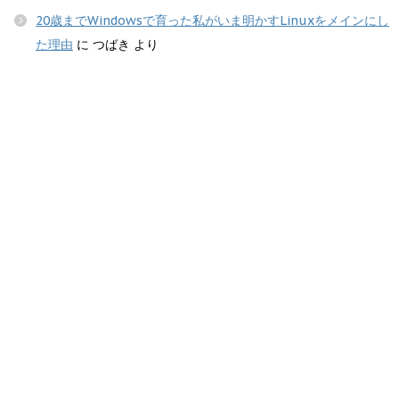
20歳までWindowsで育った私がいま明かすLinuxをメインにし
た理由
に
つばき
より