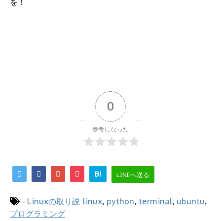
を！
0
参考になった
B!
LINEへ送る
-
Linuxの取り説
linux
,
python
,
terminal
,
ubuntu
,
プログラミング