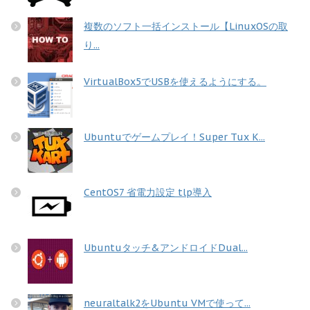
複数のソフト一括インストール【LinuxOSの取
り...
VirtualBox5でUSBを使えるようにする。
Ubuntuでゲームプレイ！Super Tux K...
CentOS7 省電力設定 tlp導入
Ubuntuタッチ&アンドロイドDual...
neuraltalk2をUbuntu VMで使って...