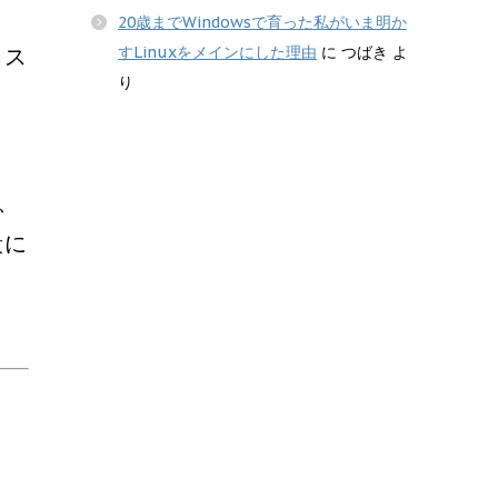
20歳までWindowsで育った私がいま明か
カス
すLinuxをメインにした理由
に
つばき
よ
り
、
段に