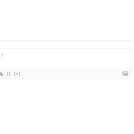
{}
[+]