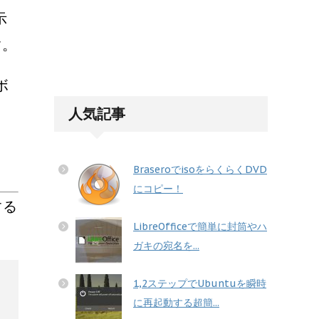
示
す。
ボ
人気記事
BraseroでisoをらくらくDVD
にコピー！
する
LibreOfficeで簡単に封筒やハ
ガキの宛名を...
1,2ステップでUbuntuを瞬時
に再起動する超簡...