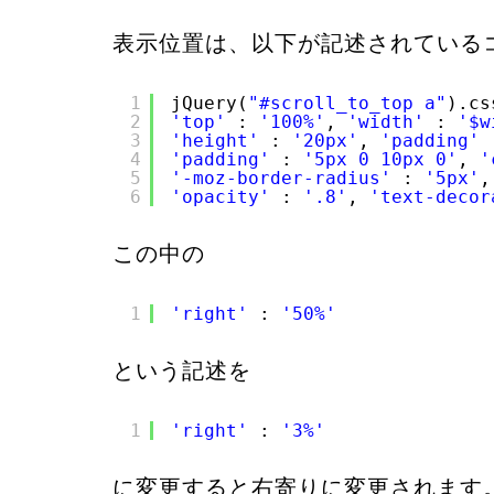
表示位置は、以下が記述されている
1
jQuery(
"#scroll_to_top a"
).cs
2
'top'
: 
'100%'
, 
'width'
: 
'$w
3
'height'
: 
'20px'
, 
'padding'
4
'padding'
: 
'5px 0 10px 0'
, 
'
5
'-moz-border-radius'
: 
'5px'
,
6
'opacity'
: 
'.8'
, 
'text-decor
この中の
1
'right'
: 
'50%'
という記述を
1
'right'
: 
'3%'
に変更すると右寄りに変更されます