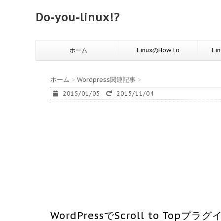
Do-you-linux!?
ホーム
LinuxのHow to
Li
ホーム
>
Wordpress関連記事
>
2015/01/05
2015/11/04
WordPressでScroll to T