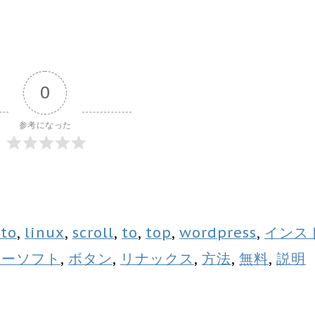
0
参考になった
to
,
linux
,
scroll
,
to
,
top
,
wordpress
,
インス
リーソフト
,
ボタン
,
リナックス
,
方法
,
無料
,
説明