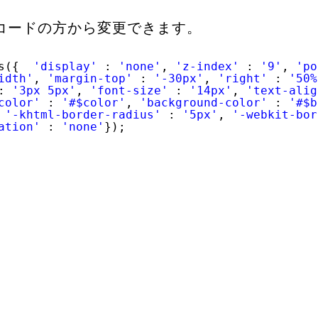
コードの方から変更できます。
s({  
'display'
: 
'none'
, 
'z-index'
: 
'9'
, 
'po
idth'
, 
'margin-top'
: 
'-30px'
, 
'right'
: 
'50%
: 
'3px 5px'
, 
'font-size'
: 
'14px'
, 
'text-alig
color'
: 
'#$color'
, 
'background-color'
: 
'#$b
 
'-khtml-border-radius'
: 
'5px'
, 
'-webkit-bor
ation'
: 
'none'
});
。