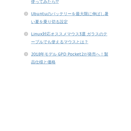
使ってみたら!?
Ubuntuのバッテリーを最大限に伸ばし暑
い夏を乗り切る設定
Linux対応オススメマウス3選 ガラスのテ
ーブルでも使えるマウスとは？
2018年モデル GPD Pocket2が発売へ！製
品仕様と価格