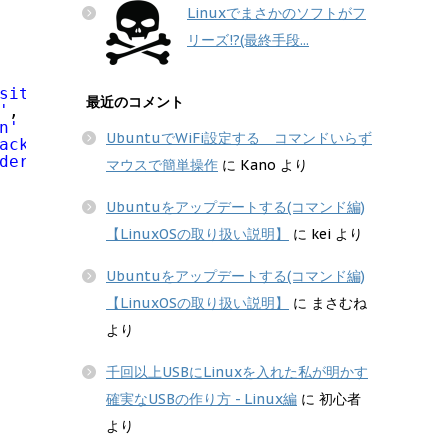
Linuxでまさかのソフトがフ
リーズ!?(最終手段...
sition'
: 
'fixed'
, 
最近のコメント
'
, 
'margin-left'
: 
'-50px'
, 
n'
: 
'center'
, 
UbuntuでWiFi設定する コマンドいらず
ackground_color'
, 
der-radius'
: 
'5px'
, 
マウスで簡単操作
に
Kano
より
Ubuntuをアップデートする(コマンド編)
【LinuxOSの取り扱い説明】
に
kei
より
Ubuntuをアップデートする(コマンド編)
【LinuxOSの取り扱い説明】
に
まさむね
より
千回以上USBにLinuxを入れた私が明かす
確実なUSBの作り方 - Linux編
に
初心者
より