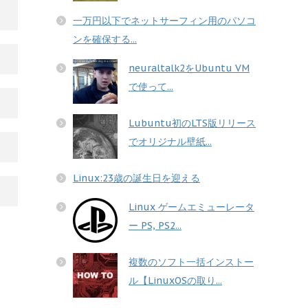
一万円以下でネットサーフィン用のパソコ
ンを確保する...
neuraltalk2をUbuntu VM
で使って...
Lubuntu初のLTS版リリース
でオリジナル壁紙...
Linux:23歳の誕生日を迎える
Linux ゲームエミューレータ
ー PS, PS2...
複数のソフト一括インストー
ル【LinuxOSの取り...