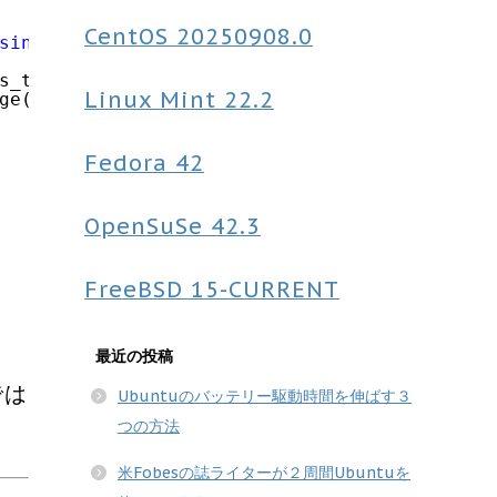
CentOS
20250908.0
single_sku_zaiko_message'
, esc_html(usces_ge
s_the_itemQuant(
'return'
) . esc_html(usces_t
Linux Mint
22.2
ge(
$post
->ID, usces_the_itemSku(
'return'
), 
'
Fedora
42
OpenSuSe
42.3
FreeBSD
15-CURRENT
最近の投稿
では
Ubuntuのバッテリー駆動時間を伸ばす３
つの方法
。
米Fobesの誌ライターが２周間Ubuntuを