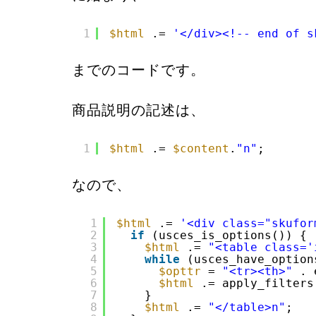
1
$html
.= 
'</div><!-- end of s
までのコードです。
商品説明の記述は、
1
$html
.= 
$content
.
"n"
;
なので、
1
$html
.= 
'<div class="skufor
2
if
(usces_is_options()) {
3
$html
.= 
"<table class='
4
while
(usces_have_option
5
$opttr
= 
"<tr><th>"
. 
6
$html
.= apply_filters
7
}
8
$html
.= 
"</table>n"
;