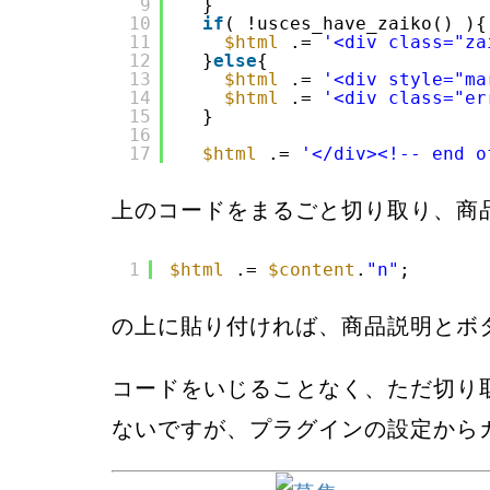
9
}
10
if
( !usces_have_zaiko() ){
11
$html
.= 
'<div class="za
12
}
else
{
13
$html
.= 
'<div style="ma
14
$html
.= 
'<div class="er
15
}
16
17
$html
.= 
'</div><!-- end o
上のコードをまるごと切り取り、商
1
$html
.= 
$content
.
"n"
;
の上に貼り付ければ、商品説明とボ
コードをいじることなく、ただ切り
ないですが、プラグインの設定から