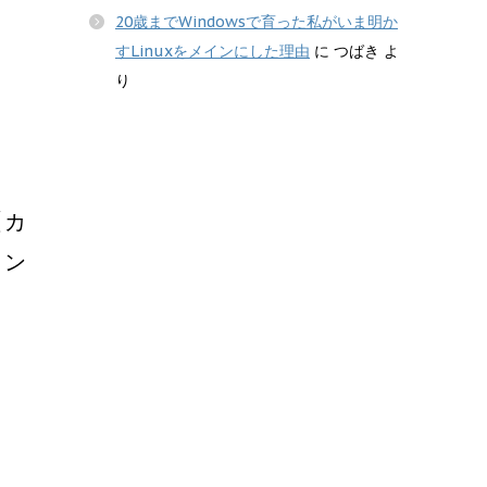
20歳までWindowsで育った私がいま明か
すLinuxをメインにした理由
に
つばき
よ
り
【カ
タン