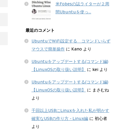
米Fobesの誌ライターが２周
間Ubuntuを使っ...
最近のコメント
UbuntuでWiFi設定する コマンドいらず
マウスで簡単操作
に
Kano
より
Ubuntuをアップデートする(コマンド編)
【LinuxOSの取り扱い説明】
に
kei
より
Ubuntuをアップデートする(コマンド編)
【LinuxOSの取り扱い説明】
に
まさむね
より
千回以上USBにLinuxを入れた私が明かす
確実なUSBの作り方 - Linux編
に
初心者
より