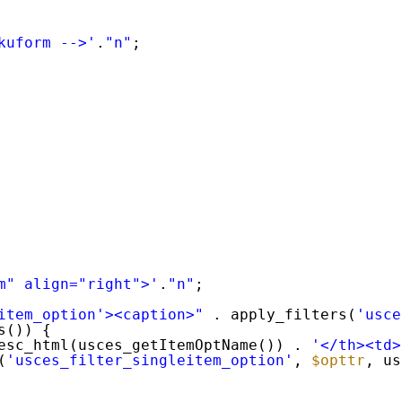
kuform -->'
.
"n"
;
m" align="right">'
.
"n"
;
item_option'><caption>"
. apply_filters(
'usce
s()) {
esc_html(usces_getItemOptName()) . 
'</th><td>
(
'usces_filter_singleitem_option'
, 
$opttr
, us