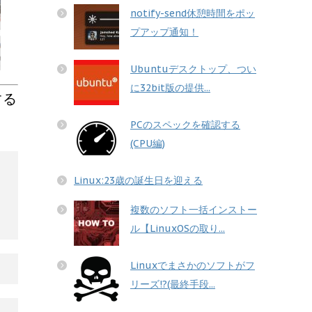
notify-send休憩時間をポッ
プアップ通知！
Ubuntuデスクトップ、つい
に32bit版の提供...
する
PCのスペックを確認する
(CPU編)
Linux:23歳の誕生日を迎える
複数のソフト一括インストー
ル【LinuxOSの取り...
Linuxでまさかのソフトがフ
リーズ!?(最終手段...