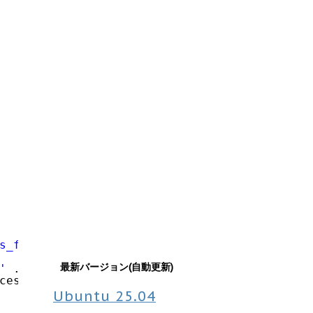
s_filter_single_item_options_caption'
, __(
'P
最新バージョン(自動更新)
'
. usces_the_itemOption(usces_getItemOptNam
ces_getItemOptName(), NULL) . 
"n"
;
Ubuntu
25.04