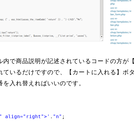
ル内で商品説明が記述されているコードの方が
れているだけですので、【カートに入れる】ボ
番を入れ替えればいいのです。
、
" align="right">'
.
"n"
;