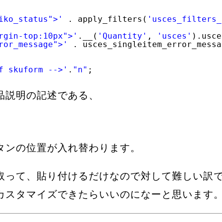
iko_status">'
. apply_filters(
'usces_filters_
rgin-top:10px">'
.__(
'Quantity'
, 
'usces'
).usce
ror_message">'
. usces_singleitem_error_messa
f skuform -->'
.
"n"
;
品説明の記述である、
タンの位置が入れ替わります。
取って、貼り付けるだけなので対して難しい訳
カスタマイズできたらいいのになーと思います