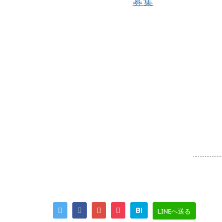
B!
LINEへ送る