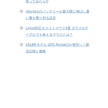
使ってみたら!?
Ubuntuのバッテリーを最大限に伸ばし暑
い夏を乗り切る設定
Linux対応オススメマウス3選 ガラスのテ
ーブルでも使えるマウスとは？
2018年モデル GPD Pocket2が発売へ！製
品仕様と価格