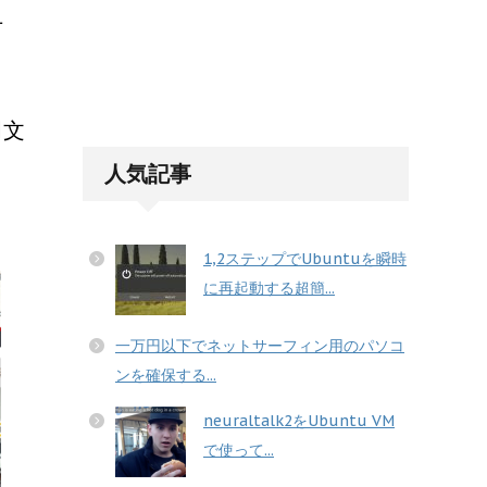
方
明文
ま
人気記事
1,2ステップでUbuntuを瞬時
に再起動する超簡...
一万円以下でネットサーフィン用のパソコ
ンを確保する...
neuraltalk2をUbuntu VM
で使って...