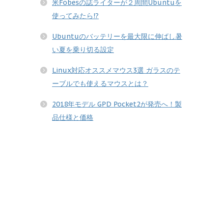
米Fobesの誌ライターが２周間Ubuntuを
使ってみたら!?
Ubuntuのバッテリーを最大限に伸ばし暑
い夏を乗り切る設定
Linux対応オススメマウス3選 ガラスのテ
ーブルでも使えるマウスとは？
2018年モデル GPD Pocket2が発売へ！製
品仕様と価格