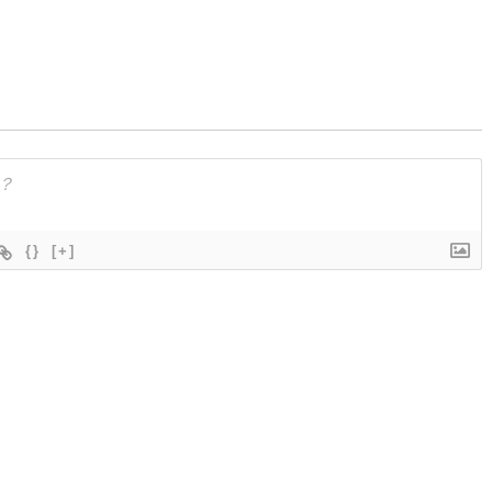
{}
[+]