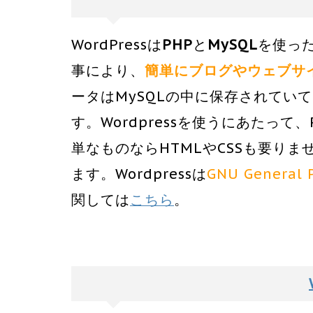
WordPressは
PHP
と
MySQL
を使っ
事により、
簡単にブログやウェブサ
ータはMySQLの中に保存されてい
す。Wordpressを使うにあたっ
単なものならHTMLやCSSも要り
ます。Wordpressは
GNU General P
関しては
こちら
。