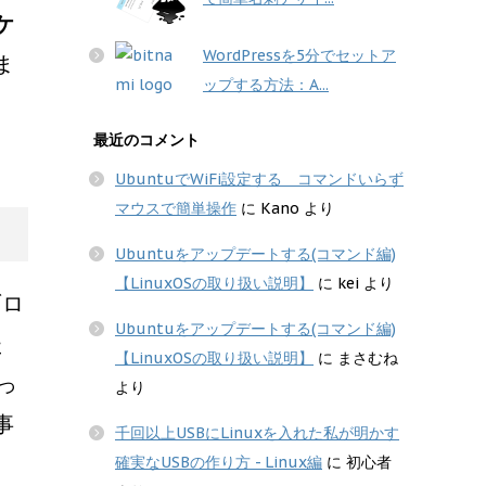
ケ
WordPressを5分でセットア
ま
ップする方法：A...
最近のコメント
UbuntuでWiFi設定する コマンドいらず
マウスで簡単操作
に
Kano
より
Ubuntuをアップデートする(コマンド編)
【LinuxOSの取り扱い説明】
に
kei
より
ブロ
Ubuntuをアップデートする(コマンド編)
た
【LinuxOSの取り扱い説明】
に
まさむね
っ
より
事
千回以上USBにLinuxを入れた私が明かす
確実なUSBの作り方 - Linux編
に
初心者