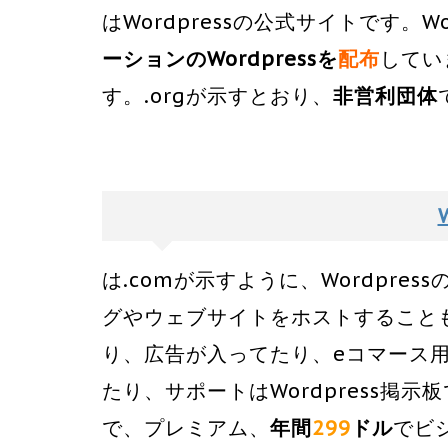
はWordpressの公式サイトです。Word
ーションのWordpressを
配布
してい
す。.orgが示すとおり、
非営利団体
は.comが示すように、Wordpress
グやウェブサイトをホストすること
り、広告が入ってたり、eコマース
たり、サポートはWordpress掲示
で、プレミアム、
年間
299
ドル
でビ