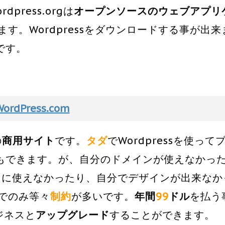
press.orgは
オープンソースのウェブアプリ
ます。Wordpressをダウンロードする事が出来
です。
WordPress.com
の
商用サイト
です。
タダ
でWordpressを使って
もできます。が、自分のドメインが使えなかっ
用に使えなかったり、自分でデザインが出来なか
板でのみ等々
制約
が多いです。
年間
99
ドル
を払う
ジネスと
アップグレード
することができます。