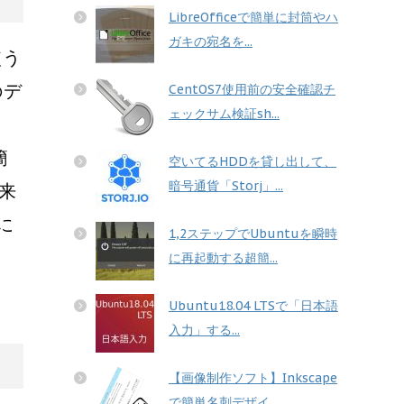
LibreOfficeで簡単に封筒やハ
ガキの宛名を...
使う
のデ
CentOS7使用前の安全確認チ
ェックサム検証sh...
簡
空いてるHDDを貸し出して、
暗号通貨「Storj」...
来
に
1,2ステップでUbuntuを瞬時
に再起動する超簡...
Ubuntu18.04 LTSで「日本語
入力」する...
【画像制作ソフト】Inkscape
で簡単名刺デザイ...