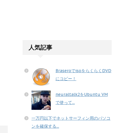
人気記事
BraseroでisoをらくらくDVD
にコピー！
neuraltalk2をUbuntu VM
で使って...
一万円以下でネットサーフィン用のパソコ
ンを確保する...