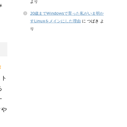
より
み
20歳までWindowsで育った私がいま明か
すLinuxをメインにした理由
に
つばき
よ
り
作
スト
る
一
マや