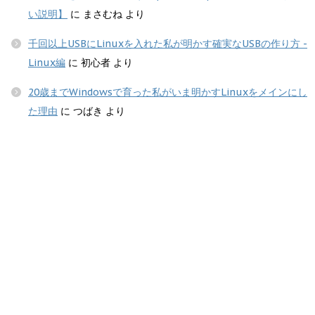
い説明】
に
まさむね
より
千回以上USBにLinuxを入れた私が明かす確実なUSBの作り方 -
Linux編
に
初心者
より
20歳までWindowsで育った私がいま明かすLinuxをメインにし
た理由
に
つばき
より