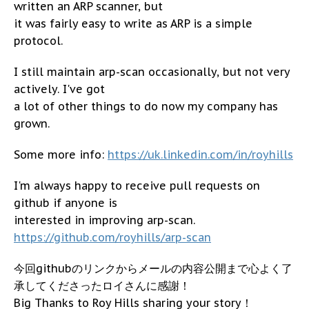
written an ARP scanner, but
it was fairly easy to write as ARP is a simple
protocol.
I still maintain arp-scan occasionally, but not very
actively. I've got
a lot of other things to do now my company has
grown.
Some more info:
https://uk.linkedin.com/in/royhills
I'm always happy to receive pull requests on
github if anyone is
interested in improving arp-scan.
https://github.com/royhills/arp-scan
今回githubのリンクからメールの内容公開まで心よく了
承してくださったロイさんに感謝！
Big Thanks to Roy Hills sharing your story！