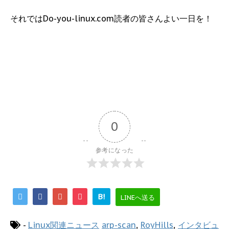
それではDo-you-linux.com読者の皆さんよい一日を！
0
参考になった
B!
LINEへ送る
-
Linux関連ニュース
arp-scan
,
RoyHills
,
インタビュ