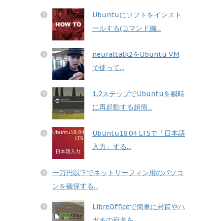
Ubuntuにソフトをインスト
ールする(コマンド編...
neuraltalk2をUbuntu VM
で使って...
1,2ステップでUbuntuを瞬時
に再起動する超簡...
Ubuntu18.04 LTSで「日本語
入力」する...
一万円以下でネットサーフィン用のパソコ
ンを確保する...
LibreOfficeで簡単に封筒やハ
ガキの宛名を...