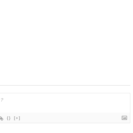
{}
[+]