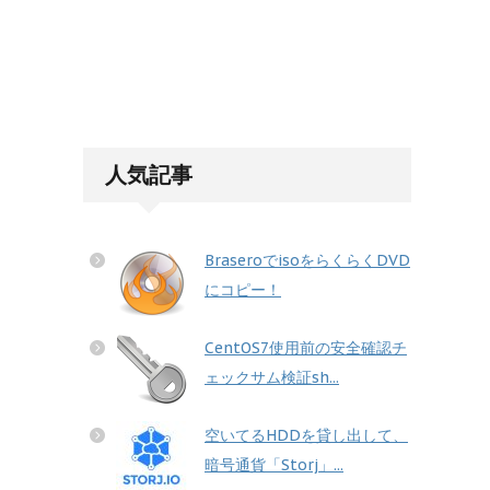
人気記事
BraseroでisoをらくらくDVD
にコピー！
CentOS7使用前の安全確認チ
ェックサム検証sh...
空いてるHDDを貸し出して、
暗号通貨「Storj」...