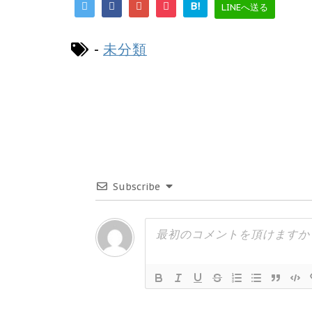
B!
LINEへ送る
-
未分類
Subscribe