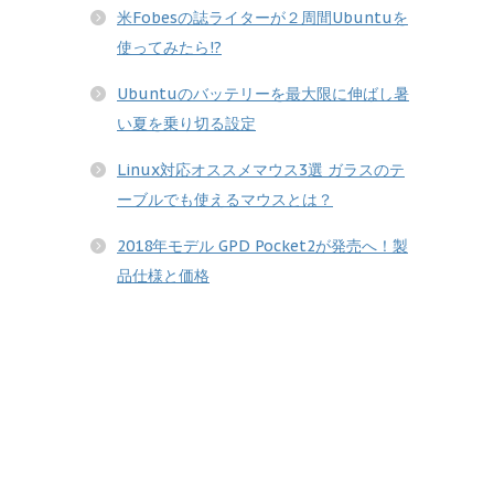
米Fobesの誌ライターが２周間Ubuntuを
使ってみたら!?
Ubuntuのバッテリーを最大限に伸ばし暑
い夏を乗り切る設定
Linux対応オススメマウス3選 ガラスのテ
ーブルでも使えるマウスとは？
2018年モデル GPD Pocket2が発売へ！製
品仕様と価格