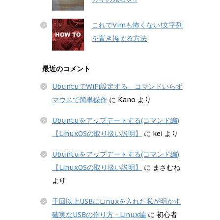
これでVimも怖くない!文字列
を置き換える方法
最近のコメント
UbuntuでWiFi設定する コマンドいらず
マウスで簡単操作
に
Kano
より
Ubuntuをアップデートする(コマンド編)
【LinuxOSの取り扱い説明】
に
kei
より
Ubuntuをアップデートする(コマンド編)
【LinuxOSの取り扱い説明】
に
まさむね
より
千回以上USBにLinuxを入れた私が明かす
確実なUSBの作り方 - Linux編
に
初心者