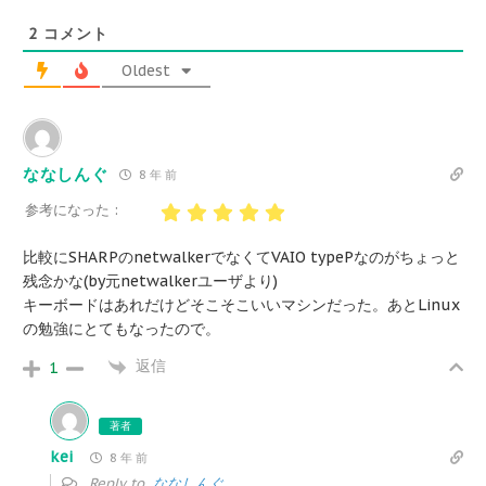
2
コメント
Oldest
ななしんぐ
8 年 前
参考になった :
比較にSHARPのnetwalkerでなくてVAIO typePなのがちょっと
残念かな(by元netwalkerユーザより)
キーボードはあれだけどそこそこいいマシンだった。あとLinux
の勉強にとてもなったので。
返信
1
著者
kei
8 年 前
Reply to
ななしんぐ