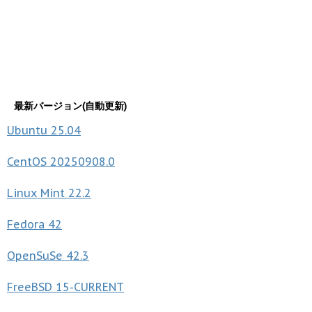
最新バージョン(自動更新)
Ubuntu
25.04
CentOS
20250908.0
Linux Mint
22.2
Fedora
42
OpenSuSe
42.3
FreeBSD
15-CURRENT