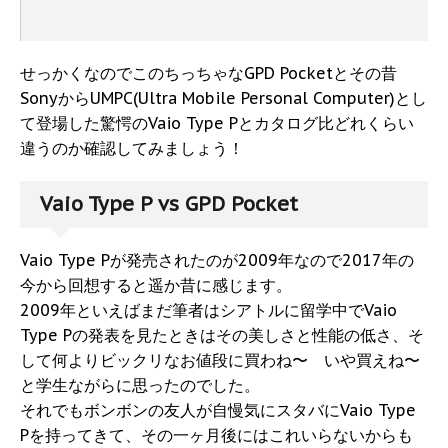
せっかくなのでこのちっちゃなGPD Pocketとその昔
SonyからUMPC(Ultra Mobile Personal Computer)とし
て登場した驚愕のVaio Type Pとカタログ比どれくらい
違うのか確認してみましょう！
Vaio Type P vs GPD Pocket
Vaio Type Pが発売されたのが2009年なので2017年の
今から回想すると遥か昔に感じます。
2009年といえばまだ筆者はシアトルに留学中でVaio
Type Pの発表を見たときはその美しさと性能の低さ、そ
して何よりビックリなお値段に買わね〜 いや買えね〜
と学生ながらに思ったのでした。
それでもボンボンの友人が自慢気にスタバにVaio Type
Pを持ってきて、その一ヶ月後にはこれいらないからも