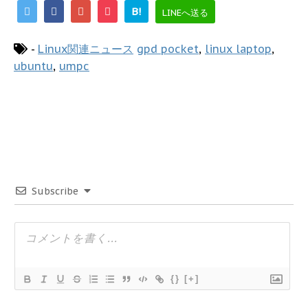
B!
LINEへ送る
-
Linux関連ニュース
gpd pocket
,
linux laptop
,
ubuntu
,
umpc
Subscribe
{}
[+]