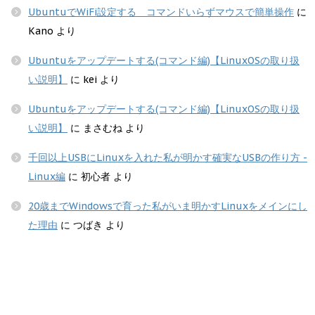
UbuntuでWiFi設定する コマンドいらずマウスで簡単操作
に
Kano
より
Ubuntuをアップデートする(コマンド編)【LinuxOSの取り扱
い説明】
に
kei
より
Ubuntuをアップデートする(コマンド編)【LinuxOSの取り扱
い説明】
に
まさむね
より
千回以上USBにLinuxを入れた私が明かす確実なUSBの作り方 -
Linux編
に
初心者
より
20歳までWindowsで育った私がいま明かすLinuxをメインにし
た理由
に
つばき
より