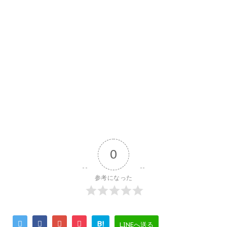
0
参考になった
B!
LINEへ送る