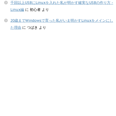
千回以上USBにLinuxを入れた私が明かす確実なUSBの作り方 -
Linux編
に
初心者
より
20歳までWindowsで育った私がいま明かすLinuxをメインにし
た理由
に
つばき
より