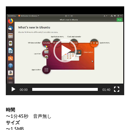
動
画
プ
レ
ー
ヤ
ー
00:00
01:40
時間
〜1分45秒 音声無し
サイズ
〜1.5MB