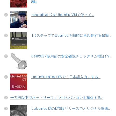
編...
neuraltalk2をUbuntu VMで使って...
1,2ステップでUbuntuを瞬時に再起動する超簡...
CentOS7使用前の安全確認チェックサム検証sh...
Ubuntu18.04 LTSで「日本語入力」する...
一万円以下でネットサーフィン用のパソコンを確保する...
Lubuntu初のLTS版リリースでオリジナル壁紙...