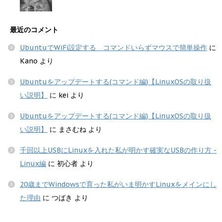
最近のコメント
UbuntuでWiFi設定する コマンドいらずマウスで簡単操作
に
Kano
より
Ubuntuをアップデートする(コマンド編)【LinuxOSの取り扱
い説明】
に
kei
より
Ubuntuをアップデートする(コマンド編)【LinuxOSの取り扱
い説明】
に
まさむね
より
千回以上USBにLinuxを入れた私が明かす確実なUSBの作り方 -
Linux編
に
初心者
より
20歳までWindowsで育った私がいま明かすLinuxをメインにし
た理由
に
つばき
より