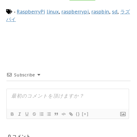
-
RaspberryPi
linux
,
raspberrypi
,
raspbin
,
sd
,
ラズ
パイ
Subscribe
{}
[+]
0
コメント