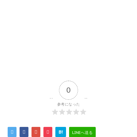
0
参考になった
B!
LINEへ送る