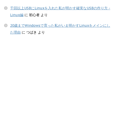
千回以上USBにLinuxを入れた私が明かす確実なUSBの作り方 -
Linux編
に
初心者
より
20歳までWindowsで育った私がいま明かすLinuxをメインにし
た理由
に
つばき
より