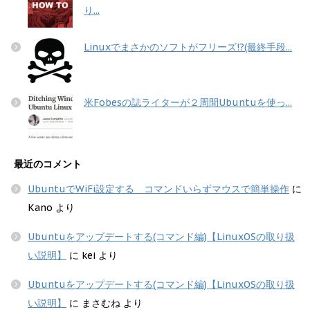
り...
Linuxでまさかのソフトがフリーズ!?(最終手段...
米Fobesの誌ライターが２周間Ubuntuを使っ...
最近のコメント
UbuntuでWiFi設定する コマンドいらずマウスで簡単操作
に
Kano
より
Ubuntuをアップデートする(コマンド編)【LinuxOSの取り扱
い説明】
に
kei
より
Ubuntuをアップデートする(コマンド編)【LinuxOSの取り扱
い説明】
に
まさむね
より