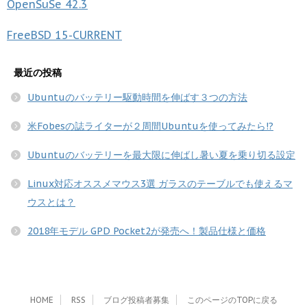
OpenSuSe
42.3
FreeBSD
15-CURRENT
最近の投稿
Ubuntuのバッテリー駆動時間を伸ばす３つの方法
米Fobesの誌ライターが２周間Ubuntuを使ってみたら!?
Ubuntuのバッテリーを最大限に伸ばし暑い夏を乗り切る設定
Linux対応オススメマウス3選 ガラスのテーブルでも使えるマ
ウスとは？
2018年モデル GPD Pocket2が発売へ！製品仕様と価格
HOME
RSS
ブログ投稿者募集
このページのTOPに戻る