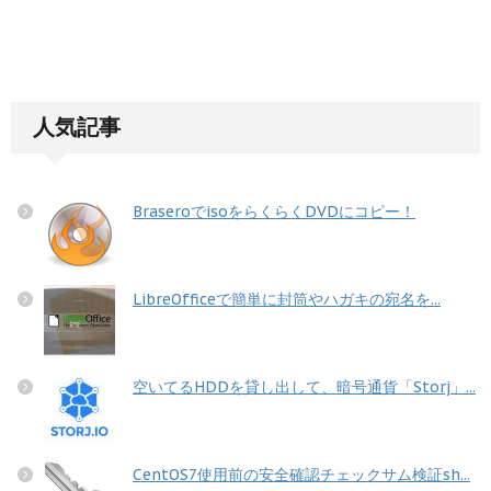
人気記事
BraseroでisoをらくらくDVDにコピー！
LibreOfficeで簡単に封筒やハガキの宛名を...
空いてるHDDを貸し出して、暗号通貨「Storj」...
CentOS7使用前の安全確認チェックサム検証sh...