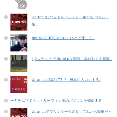
Ubuntuにソフトをインストールする(コマンド
編...
neuraltalk2をUbuntu VMで使って...
1,2ステップでUbuntuを瞬時に再起動する超簡...
Ubuntu18.04 LTSで「日本語入力」する...
一万円以下でネットサーフィン用のパソコンを確保する...
Ubuntuでプリンター設定をしてみたら簡単だっ