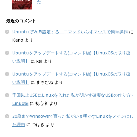
た...
最近のコメント
UbuntuでWiFi設定する コマンドいらずマウスで簡単操作
に
Kano
より
Ubuntuをアップデートする(コマンド編)【LinuxOSの取り扱
い説明】
に
kei
より
Ubuntuをアップデートする(コマンド編)【LinuxOSの取り扱
い説明】
に
まさむね
より
千回以上USBにLinuxを入れた私が明かす確実なUSBの作り方 -
Linux編
に
初心者
より
20歳までWindowsで育った私がいま明かすLinuxをメインにし
た理由
に
つばき
より