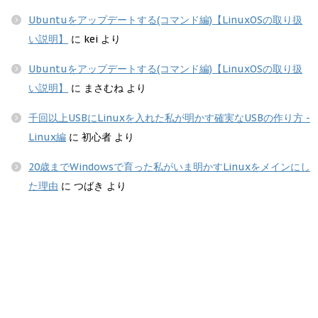
Ubuntuをアップデートする(コマンド編)【LinuxOSの取り扱
い説明】
に
kei
より
Ubuntuをアップデートする(コマンド編)【LinuxOSの取り扱
い説明】
に
まさむね
より
千回以上USBにLinuxを入れた私が明かす確実なUSBの作り方 -
Linux編
に
初心者
より
20歳までWindowsで育った私がいま明かすLinuxをメインにし
た理由
に
つばき
より