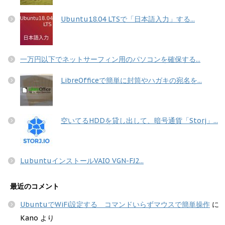
Ubuntu18.04 LTSで「日本語入力」する...
一万円以下でネットサーフィン用のパソコンを確保する...
LibreOfficeで簡単に封筒やハガキの宛名を...
空いてるHDDを貸し出して、暗号通貨「Storj」...
LubuntuインストールVAIO VGN-FJ2...
最近のコメント
UbuntuでWiFi設定する コマンドいらずマウスで簡単操作
に
Kano
より