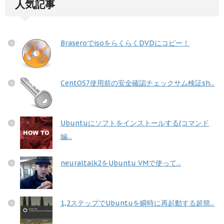
人気記事
BraseroでisoをらくらくDVDにコピー！
CentOS7使用前の安全確認チェックサム検証sh...
Ubuntuにソフトをインストールする(コマンド
編...
neuraltalk2をUbuntu VMで使って...
1,2ステップでUbuntuを瞬時に再起動する超簡...