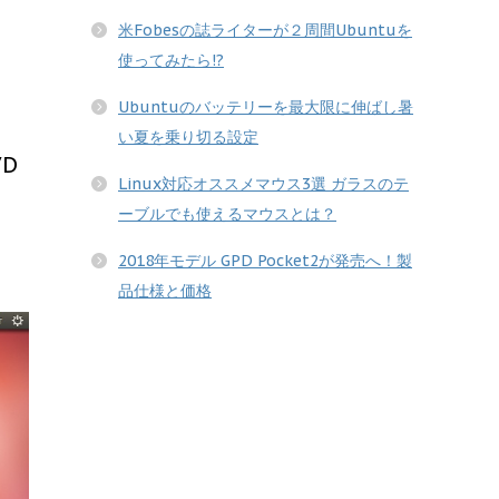
米Fobesの誌ライターが２周間Ubuntuを
使ってみたら!?
Ubuntuのバッテリーを最大限に伸ばし暑
い夏を乗り切る設定
D
Linux対応オススメマウス3選 ガラスのテ
ーブルでも使えるマウスとは？
2018年モデル GPD Pocket2が発売へ！製
品仕様と価格