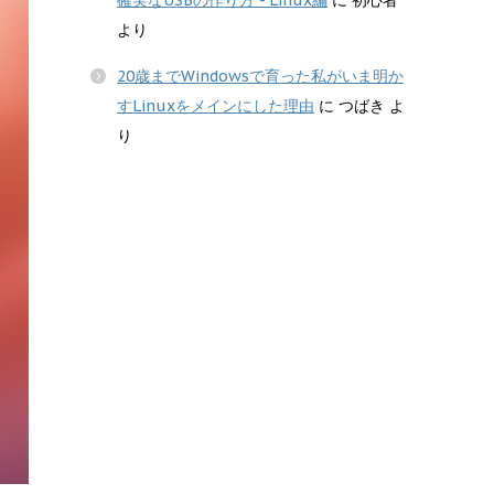
確実なUSBの作り方 - Linux編
に
初心者
より
20歳までWindowsで育った私がいま明か
すLinuxをメインにした理由
に
つばき
よ
り