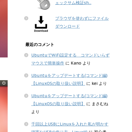
ェックサム検証sh...
ブラウザを使わずにファイル
ダウンロード
最近のコメント
UbuntuでWiFi設定する コマンドいらず
マウスで簡単操作
に
Kano
より
Ubuntuをアップデートする(コマンド編)
【LinuxOSの取り扱い説明】
に
kei
より
Ubuntuをアップデートする(コマンド編)
【LinuxOSの取り扱い説明】
に
まさむね
より
千回以上USBにLinuxを入れた私が明かす