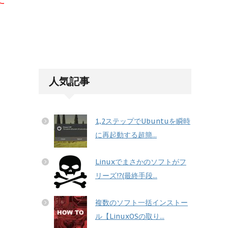
。
人気記事
1,2ステップでUbuntuを瞬時
に再起動する超簡...
Linuxでまさかのソフトがフ
リーズ!?(最終手段...
複数のソフト一括インストー
ル【LinuxOSの取り...