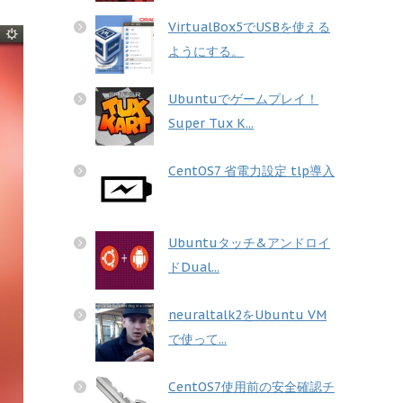
VirtualBox5でUSBを使える
ようにする。
Ubuntuでゲームプレイ！
Super Tux K...
CentOS7 省電力設定 tlp導入
Ubuntuタッチ&アンドロイ
ドDual...
neuraltalk2をUbuntu VM
で使って...
CentOS7使用前の安全確認チ