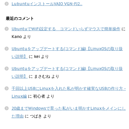
LubuntuインストールVAIO VGN-FJ2...
最近のコメント
UbuntuでWiFi設定する コマンドいらずマウスで簡単操作
に
Kano
より
Ubuntuをアップデートする(コマンド編)【LinuxOSの取り扱
い説明】
に
kei
より
Ubuntuをアップデートする(コマンド編)【LinuxOSの取り扱
い説明】
に
まさむね
より
千回以上USBにLinuxを入れた私が明かす確実なUSBの作り方 -
Linux編
に
初心者
より
20歳までWindowsで育った私がいま明かすLinuxをメインにし
た理由
に
つばき
より