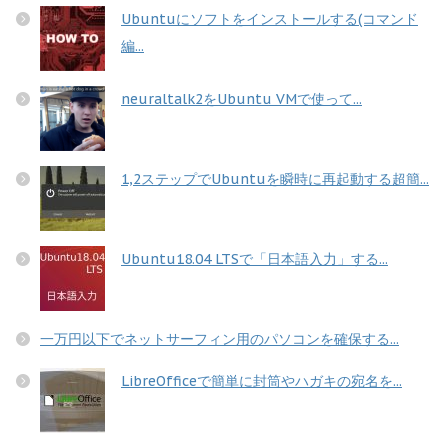
Ubuntuにソフトをインストールする(コマンド
編...
neuraltalk2をUbuntu VMで使って...
1,2ステップでUbuntuを瞬時に再起動する超簡...
Ubuntu18.04 LTSで「日本語入力」する...
一万円以下でネットサーフィン用のパソコンを確保する...
LibreOfficeで簡単に封筒やハガキの宛名を...