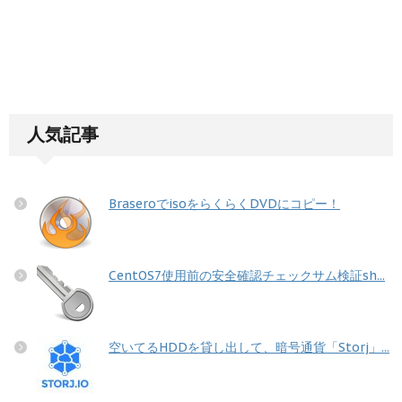
人気記事
BraseroでisoをらくらくDVDにコピー！
CentOS7使用前の安全確認チェックサム検証sh...
空いてるHDDを貸し出して、暗号通貨「Storj」...