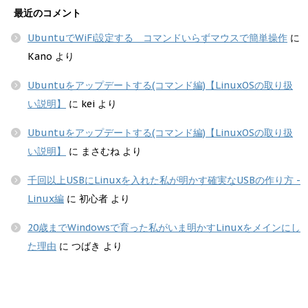
最近のコメント
UbuntuでWiFi設定する コマンドいらずマウスで簡単操作
に
Kano
より
Ubuntuをアップデートする(コマンド編)【LinuxOSの取り扱
い説明】
に
kei
より
Ubuntuをアップデートする(コマンド編)【LinuxOSの取り扱
い説明】
に
まさむね
より
千回以上USBにLinuxを入れた私が明かす確実なUSBの作り方 -
Linux編
に
初心者
より
20歳までWindowsで育った私がいま明かすLinuxをメインにし
た理由
に
つばき
より