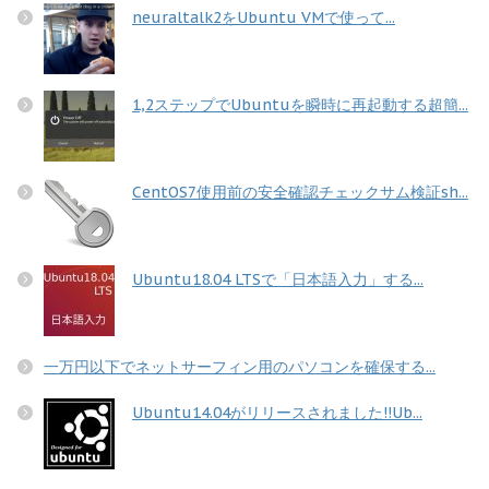
neuraltalk2をUbuntu VMで使って...
1,2ステップでUbuntuを瞬時に再起動する超簡...
CentOS7使用前の安全確認チェックサム検証sh...
Ubuntu18.04 LTSで「日本語入力」する...
一万円以下でネットサーフィン用のパソコンを確保する...
Ubuntu14.04がリリースされました!!Ub...