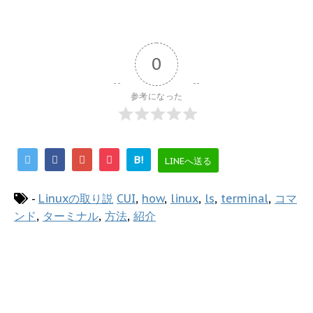
0
参考になった
B!
LINEへ送る
-
Linuxの取り説
CUI
,
how
,
linux
,
ls
,
terminal
,
コマ
ンド
,
ターミナル
,
方法
,
紹介