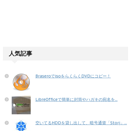
人気記事
BraseroでisoをらくらくDVDにコピー！
LibreOfficeで簡単に封筒やハガキの宛名を...
空いてるHDDを貸し出して、暗号通貨「Storj」...