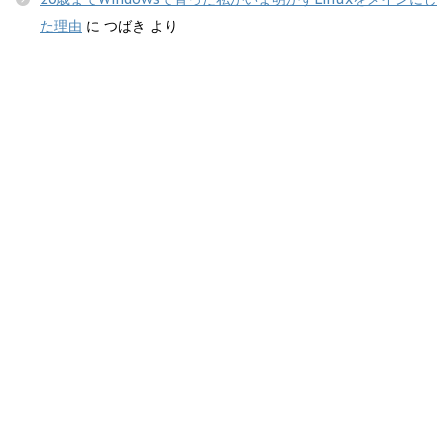
た理由
に
つばき
より