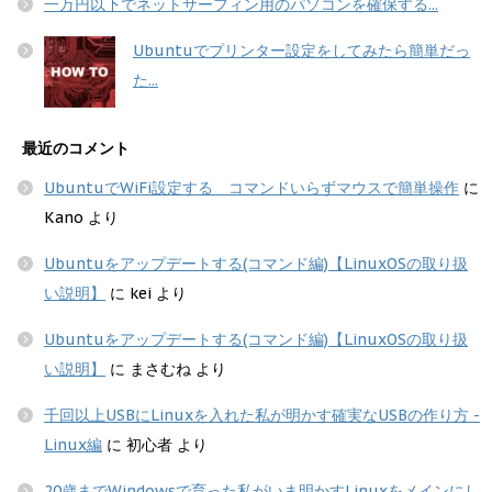
一万円以下でネットサーフィン用のパソコンを確保する...
Ubuntuでプリンター設定をしてみたら簡単だっ
た...
最近のコメント
UbuntuでWiFi設定する コマンドいらずマウスで簡単操作
に
Kano
より
Ubuntuをアップデートする(コマンド編)【LinuxOSの取り扱
い説明】
に
kei
より
Ubuntuをアップデートする(コマンド編)【LinuxOSの取り扱
い説明】
に
まさむね
より
千回以上USBにLinuxを入れた私が明かす確実なUSBの作り方 -
Linux編
に
初心者
より
20歳までWindowsで育った私がいま明かすLinuxをメインにし