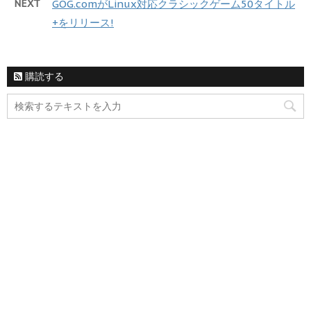
NEXT
GOG.comがLinux対応クラシックゲーム50タイトル
+をリリース!
購読する