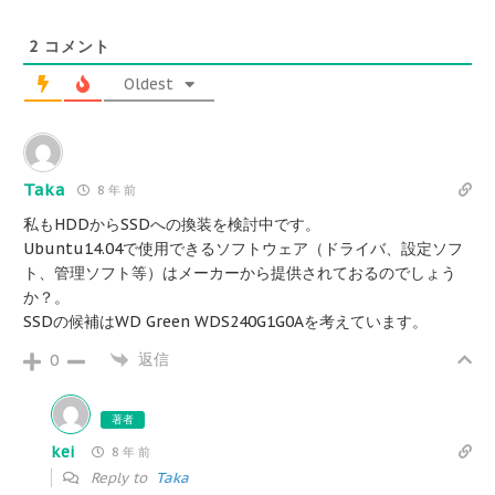
2
コメント
Oldest
Taka
8 年 前
私もHDDからSSDへの換装を検討中です。
Ubuntu14.04で使用できるソフトウェア（ドライバ、設定ソフ
ト、管理ソフト等）はメーカーから提供されておるのでしょう
か？。
SSDの候補はWD Green WDS240G1G0Aを考えています。
返信
0
著者
kei
8 年 前
Reply to
Taka