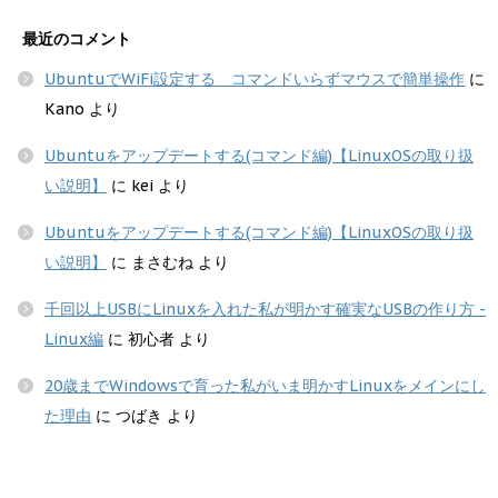
最近のコメント
UbuntuでWiFi設定する コマンドいらずマウスで簡単操作
に
Kano
より
Ubuntuをアップデートする(コマンド編)【LinuxOSの取り扱
い説明】
に
kei
より
Ubuntuをアップデートする(コマンド編)【LinuxOSの取り扱
い説明】
に
まさむね
より
千回以上USBにLinuxを入れた私が明かす確実なUSBの作り方 -
Linux編
に
初心者
より
20歳までWindowsで育った私がいま明かすLinuxをメインにし
た理由
に
つばき
より