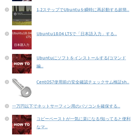
1,2ステップでUbuntuを瞬時に再起動する超簡...
Ubuntu18.04 LTSで「日本語入力」する...
Ubuntuにソフトをインストールする(コマンド
編...
CentOS7使用前の安全確認チェックサム検証sh...
一万円以下でネットサーフィン用のパソコンを確保する...
コピーペーストが一気に楽になる!知ってると便利
なマ...