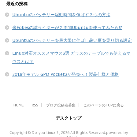
最近の投稿
Ubuntuのバッテリー駆動時間を伸ばす３つの方法
米Fobesの誌ライターが２周間Ubuntuを使ってみたら!?
Ubuntuのバッテリーを最大限に伸ばし暑い夏を乗り切る設定
Linux対応オススメマウス3選 ガラスのテーブルでも使えるマ
ウスとは？
2018年モデル GPD Pocket2が発売へ！製品仕様と価格
HOME
RSS
ブログ投稿者募集
このページのTOPに戻る
デスクトップ
Copyright© Do-you-linux!? , 2026 All Rights Reserved.
powered by