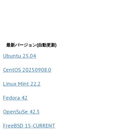
最新バージョン(自動更新)
Ubuntu
25.04
CentOS
20250908.0
Linux Mint
22.2
Fedora
42
OpenSuSe
42.3
FreeBSD
15-CURRENT