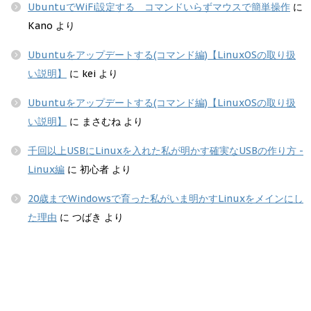
UbuntuでWiFi設定する コマンドいらずマウスで簡単操作
に
Kano
より
Ubuntuをアップデートする(コマンド編)【LinuxOSの取り扱
い説明】
に
kei
より
Ubuntuをアップデートする(コマンド編)【LinuxOSの取り扱
い説明】
に
まさむね
より
千回以上USBにLinuxを入れた私が明かす確実なUSBの作り方 -
Linux編
に
初心者
より
20歳までWindowsで育った私がいま明かすLinuxをメインにし
た理由
に
つばき
より