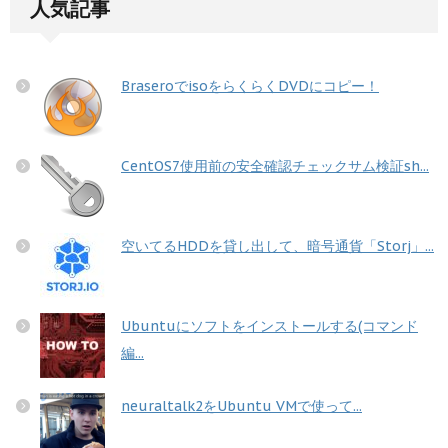
人気記事
BraseroでisoをらくらくDVDにコピー！
CentOS7使用前の安全確認チェックサム検証sh...
空いてるHDDを貸し出して、暗号通貨「Storj」...
Ubuntuにソフトをインストールする(コマンド
編...
neuraltalk2をUbuntu VMで使って...