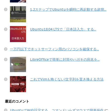
1,2ステップでUbuntuを瞬時に再起動する超簡...
Ubuntu18.04 LTSで「日本語入力」する...
一万円以下でネットサーフィン用のパソコンを確保する...
LibreOfficeで簡単に封筒やハガキの宛名を...
これでVimも怖くない!文字列を置き換える方法
最近のコメント
UbuntuでWiFi設定する コマンドいらずマウスで簡単操作
に