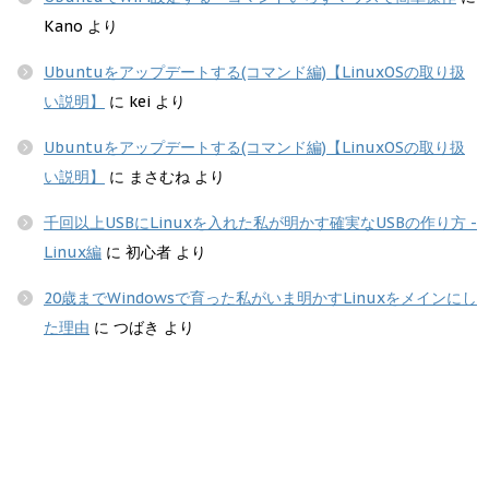
Kano
より
Ubuntuをアップデートする(コマンド編)【LinuxOSの取り扱
い説明】
に
kei
より
Ubuntuをアップデートする(コマンド編)【LinuxOSの取り扱
い説明】
に
まさむね
より
千回以上USBにLinuxを入れた私が明かす確実なUSBの作り方 -
Linux編
に
初心者
より
20歳までWindowsで育った私がいま明かすLinuxをメインにし
た理由
に
つばき
より