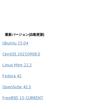
最新バージョン(自動更新)
Ubuntu
25.04
CentOS
20250908.0
Linux Mint
22.2
Fedora
42
OpenSuSe
42.3
FreeBSD
15-CURRENT