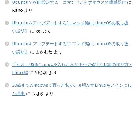
UbuntuでWiFi設定する コマンドいらずマウスで簡単操作
に
Kano
より
Ubuntuをアップデートする(コマンド編)【LinuxOSの取り扱
い説明】
に
kei
より
Ubuntuをアップデートする(コマンド編)【LinuxOSの取り扱
い説明】
に
まさむね
より
千回以上USBにLinuxを入れた私が明かす確実なUSBの作り方 -
Linux編
に
初心者
より
20歳までWindowsで育った私がいま明かすLinuxをメインにし
た理由
に
つばき
より