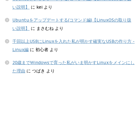
い説明】
に
kei
より
Ubuntuをアップデートする(コマンド編)【LinuxOSの取り扱
い説明】
に
まさむね
より
千回以上USBにLinuxを入れた私が明かす確実なUSBの作り方 -
Linux編
に
初心者
より
20歳までWindowsで育った私がいま明かすLinuxをメインにし
た理由
に
つばき
より