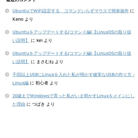
UbuntuでWiFi設定する コマンドいらずマウスで簡単操作
に
Kano
より
Ubuntuをアップデートする(コマンド編)【LinuxOSの取り扱
い説明】
に
kei
より
Ubuntuをアップデートする(コマンド編)【LinuxOSの取り扱
い説明】
に
まさむね
より
千回以上USBにLinuxを入れた私が明かす確実なUSBの作り方 -
Linux編
に
初心者
より
20歳までWindowsで育った私がいま明かすLinuxをメインにし
た理由
に
つばき
より