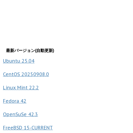
最新バージョン(自動更新)
Ubuntu
25.04
CentOS
20250908.0
Linux Mint
22.2
Fedora
42
OpenSuSe
42.3
FreeBSD
15-CURRENT