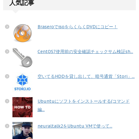
人気記事
BraseroでisoをらくらくDVDにコピー！
CentOS7使用前の安全確認チェックサム検証sh...
空いてるHDDを貸し出して、暗号通貨「Storj」...
Ubuntuにソフトをインストールする(コマンド
編...
neuraltalk2をUbuntu VMで使って...