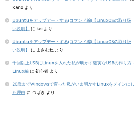
Kano
より
Ubuntuをアップデートする(コマンド編)【LinuxOSの取り扱
い説明】
に
kei
より
Ubuntuをアップデートする(コマンド編)【LinuxOSの取り扱
い説明】
に
まさむね
より
千回以上USBにLinuxを入れた私が明かす確実なUSBの作り方 -
Linux編
に
初心者
より
20歳までWindowsで育った私がいま明かすLinuxをメインにし
た理由
に
つばき
より