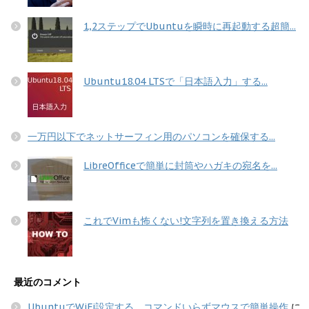
1,2ステップでUbuntuを瞬時に再起動する超簡...
Ubuntu18.04 LTSで「日本語入力」する...
一万円以下でネットサーフィン用のパソコンを確保する...
LibreOfficeで簡単に封筒やハガキの宛名を...
これでVimも怖くない!文字列を置き換える方法
最近のコメント
UbuntuでWiFi設定する コマンドいらずマウスで簡単操作
に