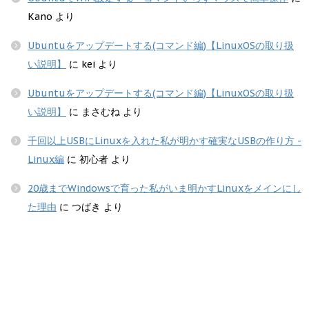
Kano
より
Ubuntuをアップデートする(コマンド編)【LinuxOSの取り扱
い説明】
に
kei
より
Ubuntuをアップデートする(コマンド編)【LinuxOSの取り扱
い説明】
に
まさむね
より
千回以上USBにLinuxを入れた私が明かす確実なUSBの作り方 -
Linux編
に
初心者
より
20歳までWindowsで育った私がいま明かすLinuxをメインにし
た理由
に
つばき
より