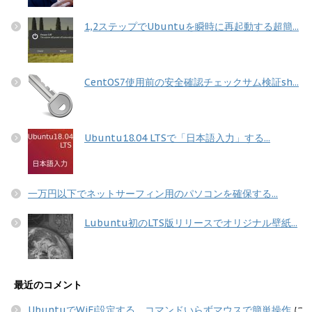
1,2ステップでUbuntuを瞬時に再起動する超簡...
CentOS7使用前の安全確認チェックサム検証sh...
Ubuntu18.04 LTSで「日本語入力」する...
一万円以下でネットサーフィン用のパソコンを確保する...
Lubuntu初のLTS版リリースでオリジナル壁紙...
最近のコメント
UbuntuでWiFi設定する コマンドいらずマウスで簡単操作
に