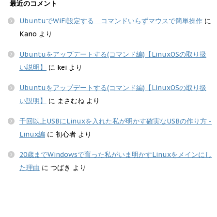
最近のコメント
UbuntuでWiFi設定する コマンドいらずマウスで簡単操作
に
Kano
より
Ubuntuをアップデートする(コマンド編)【LinuxOSの取り扱
い説明】
に
kei
より
Ubuntuをアップデートする(コマンド編)【LinuxOSの取り扱
い説明】
に
まさむね
より
千回以上USBにLinuxを入れた私が明かす確実なUSBの作り方 -
Linux編
に
初心者
より
20歳までWindowsで育った私がいま明かすLinuxをメインにし
た理由
に
つばき
より