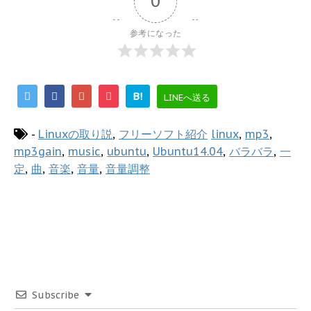
0
参考になった
B!
LINEへ送る
-
Linuxの取り説
,
フリーソフト紹介
linux
,
mp3
,
mp3gain
,
music
,
ubuntu
,
Ubuntu14.04
,
バラバラ
,
一
定
,
曲
,
音楽
,
音量
,
音量調整
Subscribe