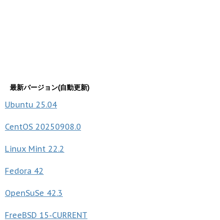
最新バージョン(自動更新)
Ubuntu
25.04
CentOS
20250908.0
Linux Mint
22.2
Fedora
42
OpenSuSe
42.3
FreeBSD
15-CURRENT