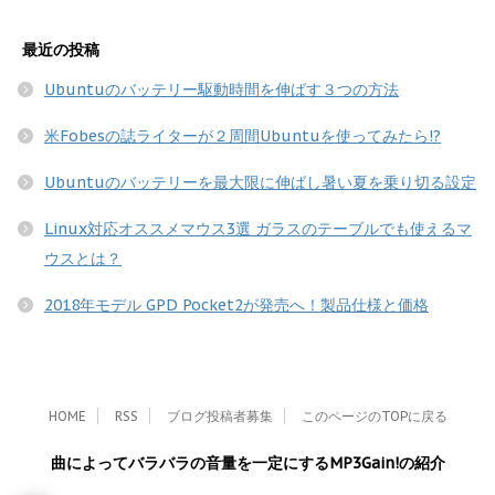
最近の投稿
Ubuntuのバッテリー駆動時間を伸ばす３つの方法
米Fobesの誌ライターが２周間Ubuntuを使ってみたら!?
Ubuntuのバッテリーを最大限に伸ばし暑い夏を乗り切る設定
Linux対応オススメマウス3選 ガラスのテーブルでも使えるマ
ウスとは？
2018年モデル GPD Pocket2が発売へ！製品仕様と価格
HOME
RSS
ブログ投稿者募集
このページのTOPに戻る
曲によってバラバラの音量を一定にするMP3Gain!の紹介