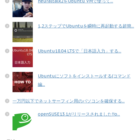
neuraltalk2をUbuntu VMで使って...
1,2ステップでUbuntuを瞬時に再起動する超簡...
Ubuntu18.04 LTSで「日本語入力」する...
Ubuntuにソフトをインストールする(コマンド
編...
一万円以下でネットサーフィン用のパソコンを確保する...
openSUSE13.1がリリースされました!!o...