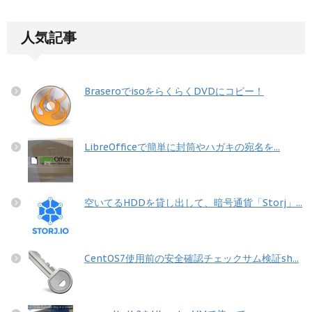
人気記事
BraseroでisoをらくらくDVDにコピー！
LibreOfficeで簡単に封筒やハガキの宛名を...
空いてるHDDを貸し出して、暗号通貨「Storj」...
CentOS7使用前の安全確認チェックサム検証sh...