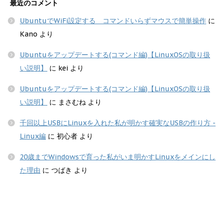
最近のコメント
UbuntuでWiFi設定する コマンドいらずマウスで簡単操作
に
Kano
より
Ubuntuをアップデートする(コマンド編)【LinuxOSの取り扱
い説明】
に
kei
より
Ubuntuをアップデートする(コマンド編)【LinuxOSの取り扱
い説明】
に
まさむね
より
千回以上USBにLinuxを入れた私が明かす確実なUSBの作り方 -
Linux編
に
初心者
より
20歳までWindowsで育った私がいま明かすLinuxをメインにし
た理由
に
つばき
より