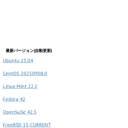
最新バージョン(自動更新)
Ubuntu
25.04
CentOS
20250908.0
Linux Mint
22.2
Fedora
42
OpenSuSe
42.3
FreeBSD
15-CURRENT