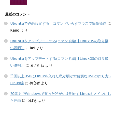
最近のコメント
UbuntuでWiFi設定する コマンドいらずマウスで簡単操作
に
Kano
より
Ubuntuをアップデートする(コマンド編)【LinuxOSの取り扱
い説明】
に
kei
より
Ubuntuをアップデートする(コマンド編)【LinuxOSの取り扱
い説明】
に
まさむね
より
千回以上USBにLinuxを入れた私が明かす確実なUSBの作り方 -
Linux編
に
初心者
より
20歳までWindowsで育った私がいま明かすLinuxをメインにし
た理由
に
つばき
より