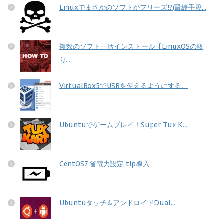
Linuxでまさかのソフトがフリーズ!?(最終手段...
複数のソフト一括インストール【LinuxOSの取
り...
VirtualBox5でUSBを使えるようにする。
Ubuntuでゲームプレイ！Super Tux K...
CentOS7 省電力設定 tlp導入
Ubuntuタッチ&アンドロイドDual...