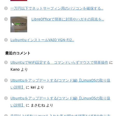
一万円以下でネットサーフィン用のパソコンを確保する...
LibreOfficeで簡単に封筒やハガキの宛名を...
LubuntuインストールVAIO VGN-FJ2...
最近のコメント
UbuntuでWiFi設定する コマンドいらずマウスで簡単操作
に
Kano
より
Ubuntuをアップデートする(コマンド編)【LinuxOSの取り扱
い説明】
に
kei
より
Ubuntuをアップデートする(コマンド編)【LinuxOSの取り扱
い説明】
に
まさむね
より
千回以上USBにLinuxを入れた私が明かす確実なUSBの作り方 -