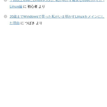
Linux編
に
初心者
より
20歳までWindowsで育った私がいま明かすLinuxをメインにし
た理由
に
つばき
より