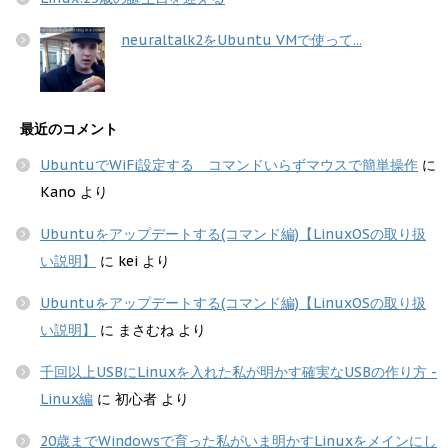
neuraltalk2をUbuntu VMで使って...
最近のコメント
UbuntuでWiFi設定する コマンドいらずマウスで簡単操作
に
Kano
より
Ubuntuをアップデートする(コマンド編)【LinuxOSの取り扱
い説明】
に
kei
より
Ubuntuをアップデートする(コマンド編)【LinuxOSの取り扱
い説明】
に
まさむね
より
千回以上USBにLinuxを入れた私が明かす確実なUSBの作り方 -
Linux編
に
初心者
より
20歳までWindowsで育った私がいま明かすLinuxをメインにし