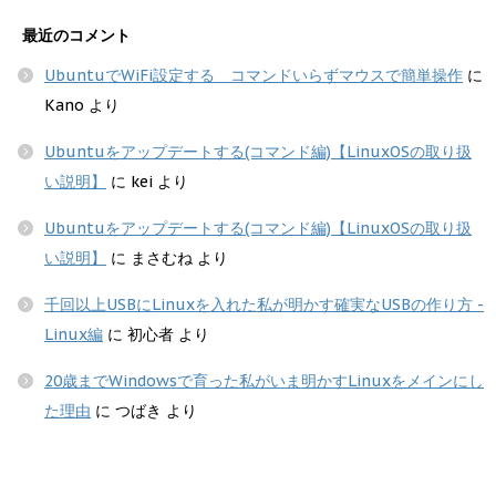
最近のコメント
UbuntuでWiFi設定する コマンドいらずマウスで簡単操作
に
Kano
より
Ubuntuをアップデートする(コマンド編)【LinuxOSの取り扱
い説明】
に
kei
より
Ubuntuをアップデートする(コマンド編)【LinuxOSの取り扱
い説明】
に
まさむね
より
千回以上USBにLinuxを入れた私が明かす確実なUSBの作り方 -
Linux編
に
初心者
より
20歳までWindowsで育った私がいま明かすLinuxをメインにし
た理由
に
つばき
より