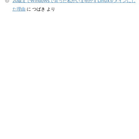
20歳までWindowsで育った私がいま明かすLinuxをメインにし
た理由
に
つばき
より