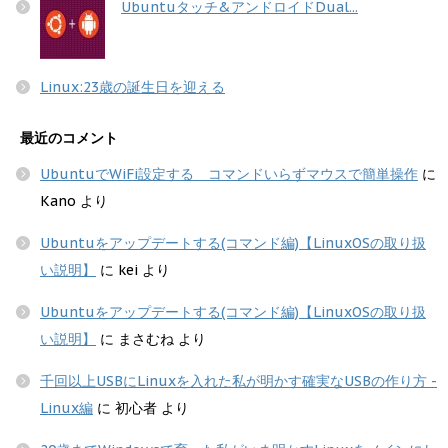
Ubuntuタッチ&アンドロイドDual...
Linux:23歳の誕生日を迎える
最近のコメント
UbuntuでWiFi設定する コマンドいらずマウスで簡単操作
に
Kano
より
Ubuntuをアップデートする(コマンド編)【LinuxOSの取り扱
い説明】
に
kei
より
Ubuntuをアップデートする(コマンド編)【LinuxOSの取り扱
い説明】
に
まさむね
より
千回以上USBにLinuxを入れた私が明かす確実なUSBの作り方 -
Linux編
に
初心者
より