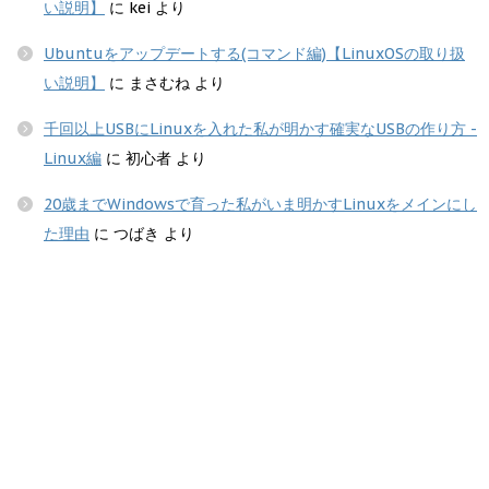
い説明】
に
kei
より
Ubuntuをアップデートする(コマンド編)【LinuxOSの取り扱
い説明】
に
まさむね
より
千回以上USBにLinuxを入れた私が明かす確実なUSBの作り方 -
Linux編
に
初心者
より
20歳までWindowsで育った私がいま明かすLinuxをメインにし
た理由
に
つばき
より