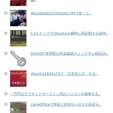
neuraltalk2をUbuntu VMで使って...
1,2ステップでUbuntuを瞬時に再起動する超簡...
CentOS7使用前の安全確認チェックサム検証sh...
Ubuntu18.04 LTSで「日本語入力」する...
一万円以下でネットサーフィン用のパソコンを確保する...
LibreOfficeで簡単に封筒やハガキの宛名を...