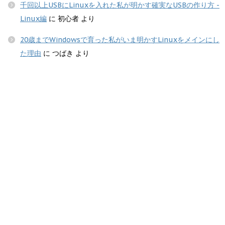
千回以上USBにLinuxを入れた私が明かす確実なUSBの作り方 -
Linux編
に
初心者
より
20歳までWindowsで育った私がいま明かすLinuxをメインにし
た理由
に
つばき
より