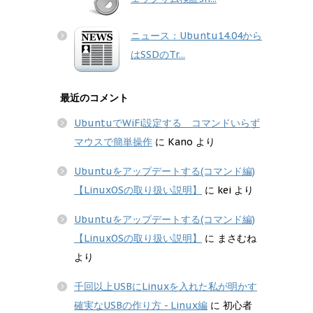
ニュース：Ubuntu14.04から
はSSDのTr...
最近のコメント
UbuntuでWiFi設定する コマンドいらず
マウスで簡単操作
に
Kano
より
Ubuntuをアップデートする(コマンド編)
【LinuxOSの取り扱い説明】
に
kei
より
Ubuntuをアップデートする(コマンド編)
【LinuxOSの取り扱い説明】
に
まさむね
より
千回以上USBにLinuxを入れた私が明かす
確実なUSBの作り方 - Linux編
に
初心者