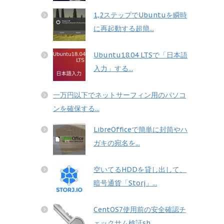
1,2ステップでUbuntuを瞬時
に再起動する超簡...
Ubuntu18.04 LTSで「日本語
入力」する...
一万円以下でネットサーフィン用のパソコ
ンを確保する...
LibreOfficeで簡単に封筒やハ
ガキの宛名を...
空いてるHDDを貸し出して、
暗号通貨「Storj」...
CentOS7使用前の安全確認チ
ェックサム検証sh...