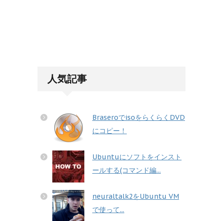
人気記事
BraseroでisoをらくらくDVD
にコピー！
Ubuntuにソフトをインスト
ールする(コマンド編...
neuraltalk2をUbuntu VM
で使って...