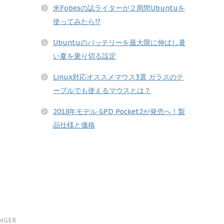
米Fobesの誌ライターが２周間Ubuntuを
使ってみたら!?
Ubuntuのバッテリーを最大限に伸ばし暑
い夏を乗り切る設定
Linux対応オススメマウス3選 ガラスのテ
ーブルでも使えるマウスとは？
2018年モデル GPD Pocket2が発売へ！製
品仕様と価格
INGER