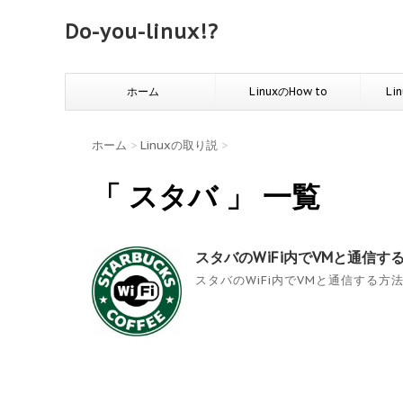
Do-you-linux!?
ホーム
LinuxのHow to
Li
ホーム
>
Linuxの取り説
>
「 スタバ 」 一覧
スタバのWiFi内でVMと通信す
スタバのWiFi内でVMと通信する方法