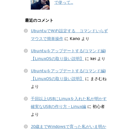
で使って...
最近のコメント
UbuntuでWiFi設定する コマンドいらず
マウスで簡単操作
に
Kano
より
Ubuntuをアップデートする(コマンド編)
【LinuxOSの取り扱い説明】
に
kei
より
Ubuntuをアップデートする(コマンド編)
【LinuxOSの取り扱い説明】
に
まさむね
より
千回以上USBにLinuxを入れた私が明かす
確実なUSBの作り方 - Linux編
に
初心者
より
20歳までWindowsで育った私がいま明か