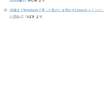
20歳までWindowsで育った私がいま明かすLinuxをメインにし
た理由
に
つばき
より