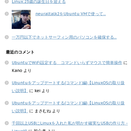
Linux:23歳の誕生日を迎える
neuraltalk2をUbuntu VMで使って...
一万円以下でネットサーフィン用のパソコンを確保する...
最近のコメント
UbuntuでWiFi設定する コマンドいらずマウスで簡単操作
に
Kano
より
Ubuntuをアップデートする(コマンド編)【LinuxOSの取り扱
い説明】
に
kei
より
Ubuntuをアップデートする(コマンド編)【LinuxOSの取り扱
い説明】
に
まさむね
より
千回以上USBにLinuxを入れた私が明かす確実なUSBの作り方 -
Linux編
に
初心者
より