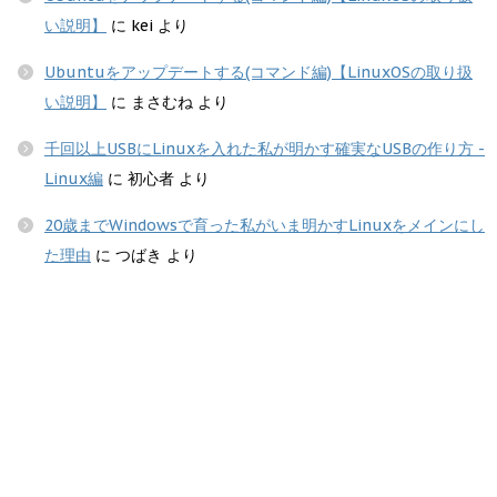
い説明】
に
kei
より
Ubuntuをアップデートする(コマンド編)【LinuxOSの取り扱
い説明】
に
まさむね
より
千回以上USBにLinuxを入れた私が明かす確実なUSBの作り方 -
Linux編
に
初心者
より
20歳までWindowsで育った私がいま明かすLinuxをメインにし
た理由
に
つばき
より