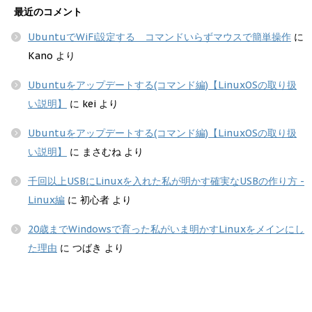
最近のコメント
UbuntuでWiFi設定する コマンドいらずマウスで簡単操作
に
Kano
より
Ubuntuをアップデートする(コマンド編)【LinuxOSの取り扱
い説明】
に
kei
より
Ubuntuをアップデートする(コマンド編)【LinuxOSの取り扱
い説明】
に
まさむね
より
千回以上USBにLinuxを入れた私が明かす確実なUSBの作り方 -
Linux編
に
初心者
より
20歳までWindowsで育った私がいま明かすLinuxをメインにし
た理由
に
つばき
より