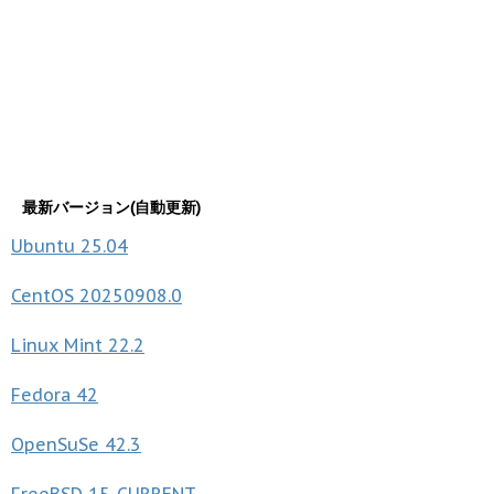
最新バージョン(自動更新)
Ubuntu
25.04
CentOS
20250908.0
Linux Mint
22.2
Fedora
42
OpenSuSe
42.3
FreeBSD
15-CURRENT