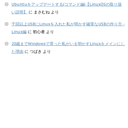
Ubuntuをアップデートする(コマンド編)【LinuxOSの取り扱
い説明】
に
まさむね
より
千回以上USBにLinuxを入れた私が明かす確実なUSBの作り方 -
Linux編
に
初心者
より
20歳までWindowsで育った私がいま明かすLinuxをメインにし
た理由
に
つばき
より