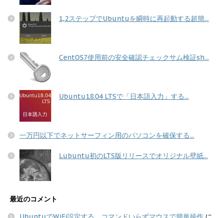
1,2ステップでUbuntuを瞬時に再起動する超簡...
CentOS7使用前の安全確認チェックサム検証sh...
Ubuntu18.04 LTSで「日本語入力」する...
一万円以下でネットサーフィン用のパソコンを確保する...
Lubuntu初のLTS版リリースでオリジナル壁紙...
最近のコメント
UbuntuでWiFi設定する コマンドいらずマウスで簡単操作
に