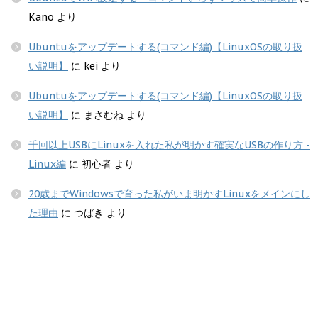
Kano
より
Ubuntuをアップデートする(コマンド編)【LinuxOSの取り扱
い説明】
に
kei
より
Ubuntuをアップデートする(コマンド編)【LinuxOSの取り扱
い説明】
に
まさむね
より
千回以上USBにLinuxを入れた私が明かす確実なUSBの作り方 -
Linux編
に
初心者
より
20歳までWindowsで育った私がいま明かすLinuxをメインにし
た理由
に
つばき
より