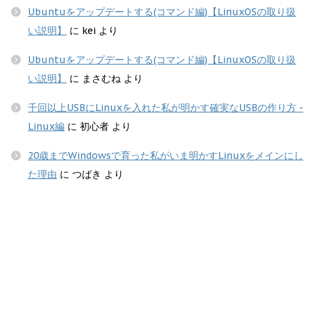
Ubuntuをアップデートする(コマンド編)【LinuxOSの取り扱
い説明】
に
kei
より
Ubuntuをアップデートする(コマンド編)【LinuxOSの取り扱
い説明】
に
まさむね
より
千回以上USBにLinuxを入れた私が明かす確実なUSBの作り方 -
Linux編
に
初心者
より
20歳までWindowsで育った私がいま明かすLinuxをメインにし
た理由
に
つばき
より