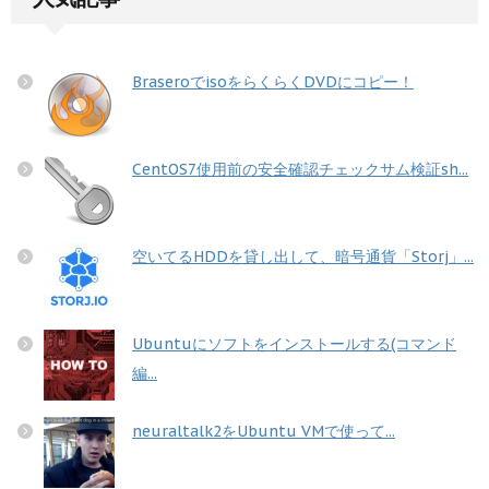
BraseroでisoをらくらくDVDにコピー！
CentOS7使用前の安全確認チェックサム検証sh...
空いてるHDDを貸し出して、暗号通貨「Storj」...
Ubuntuにソフトをインストールする(コマンド
編...
neuraltalk2をUbuntu VMで使って...