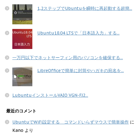
1,2ステップでUbuntuを瞬時に再起動する超簡...
Ubuntu18.04 LTSで「日本語入力」する...
一万円以下でネットサーフィン用のパソコンを確保する...
LibreOfficeで簡単に封筒やハガキの宛名を...
LubuntuインストールVAIO VGN-FJ2...
最近のコメント
UbuntuでWiFi設定する コマンドいらずマウスで簡単操作
に
Kano
より