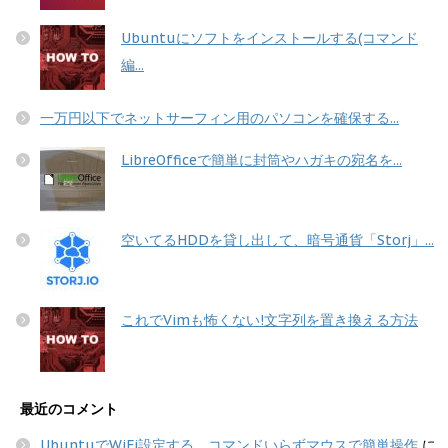
Ubuntuにソフトをインストールする(コマンド
編...
一万円以下でネットサーフィン用のパソコンを確保する...
LibreOfficeで簡単に封筒やハガキの宛名を...
空いてるHDDを貸し出して、暗号通貨「Storj」...
これでVimも怖くない!文字列を置き換える方法
最近のコメント
UbuntuでWiFi設定する コマンドいらずマウスで簡単操作
に