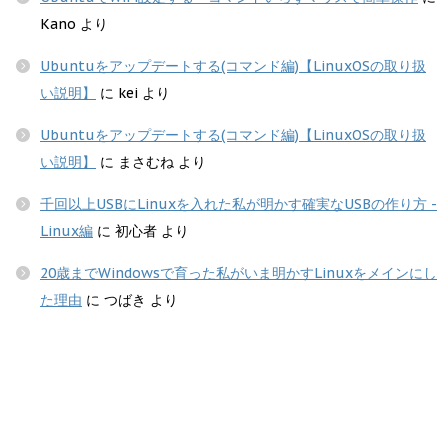
Kano
より
Ubuntuをアップデートする(コマンド編)【LinuxOSの取り扱
い説明】
に
kei
より
Ubuntuをアップデートする(コマンド編)【LinuxOSの取り扱
い説明】
に
まさむね
より
千回以上USBにLinuxを入れた私が明かす確実なUSBの作り方 -
Linux編
に
初心者
より
20歳までWindowsで育った私がいま明かすLinuxをメインにし
た理由
に
つばき
より