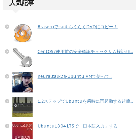
人気記事
BraseroでisoをらくらくDVDにコピー！
CentOS7使用前の安全確認チェックサム検証sh...
neuraltalk2をUbuntu VMで使って...
1,2ステップでUbuntuを瞬時に再起動する超簡...
Ubuntu18.04 LTSで「日本語入力」する...