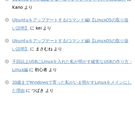
Kano
より
Ubuntuをアップデートする(コマンド編)【LinuxOSの取り扱
い説明】
に
kei
より
Ubuntuをアップデートする(コマンド編)【LinuxOSの取り扱
い説明】
に
まさむね
より
千回以上USBにLinuxを入れた私が明かす確実なUSBの作り方 -
Linux編
に
初心者
より
20歳までWindowsで育った私がいま明かすLinuxをメインにし
た理由
に
つばき
より