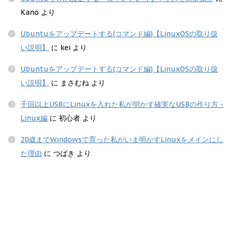
Kano
より
Ubuntuをアップデートする(コマンド編)【LinuxOSの取り扱
い説明】
に
kei
より
Ubuntuをアップデートする(コマンド編)【LinuxOSの取り扱
い説明】
に
まさむね
より
千回以上USBにLinuxを入れた私が明かす確実なUSBの作り方 -
Linux編
に
初心者
より
20歳までWindowsで育った私がいま明かすLinuxをメインにし
た理由
に
つばき
より