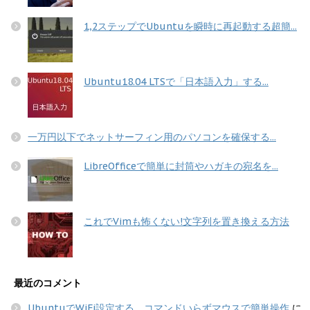
1,2ステップでUbuntuを瞬時に再起動する超簡...
Ubuntu18.04 LTSで「日本語入力」する...
一万円以下でネットサーフィン用のパソコンを確保する...
LibreOfficeで簡単に封筒やハガキの宛名を...
これでVimも怖くない!文字列を置き換える方法
最近のコメント
UbuntuでWiFi設定する コマンドいらずマウスで簡単操作
に