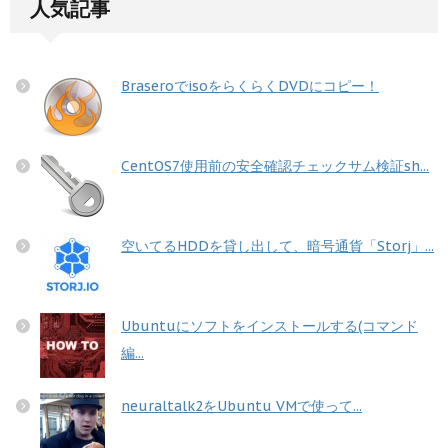
人気記事
BraseroでisoをらくらくDVDにコピー！
CentOS7使用前の安全確認チェックサム検証sh...
空いてるHDDを貸し出して、暗号通貨「Storj」...
Ubuntuにソフトをインストールする(コマンド
編...
neuraltalk2をUbuntu VMで使って...